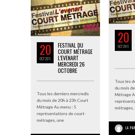
20
20
FESTIVAL DU
OCT
2011
COURT MÉTRAGE
L’EVENART
OCT
2011
MERCREDI 26
OCTOBRE
Tous les d
du mois de
Tous les derniers mercredis
Métrage A
du mois de 20h à 23h Court
représenta
Métrage Au menu : 5
métrages,
représentations de court-
métrages, une
LA PA