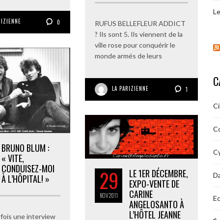
Le
RIZIENNE
0
RUFUS BELLEFLEUR ADDICT
? Ils sont 5. Ils viennent de la
ville rose pour conquérir le
monde armés de leurs
C
LA PARIZIENNE
1
C
C
BRUNO BLUM :
Cy
« VITE,
CONDUISEZ-MOI
29
LE 1ER DÉCEMBRE,
D
À L’HÔPITAL! »
EXPO-VENTE DE
CARINE
NOV
2011
Ec
ANGELOSANTO À
L’HÔTEL JEANNE
fois une interview