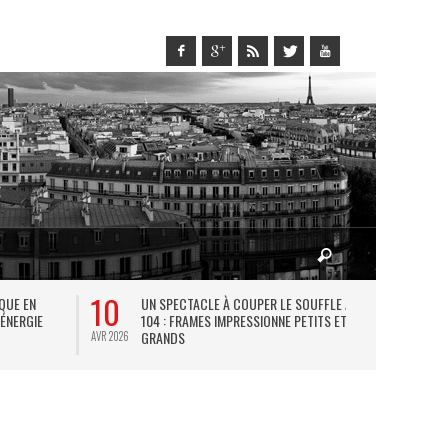
10
27
IQUE EN
UN SPECTACLE À COUPER LE SOUFFLE AU
L
 ÉNERGIE
104 : FRAMES IMPRESSIONNE PETITS ET
TH
GRANDS
AVR 2026
JUIL 2026