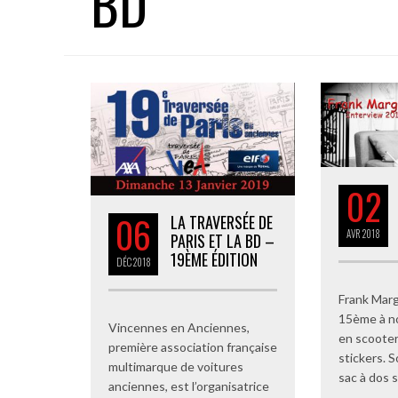
BD
02
06
LA TRAVERSÉE DE
AVR
2018
PARIS ET LA BD –
19ÈME ÉDITION
DÉC
2018
Frank Marg
15ème à n
Vincennes en Anciennes,
en scooter
première association française
stickers. 
multimarque de voitures
sac à dos 
anciennes, est l’organisatrice