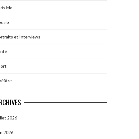
ris Me
oesie
rtraits et Interviews
anté
ort
héâtre
RCHIVES
illet 2026
in 2026