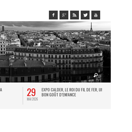
29
28
LA
EXPO CALDER, LE ROI DU FIL DE FER, UN
LE
BON GOÛT D’ENFANCE
FO
MAI 2026
MAI 2026