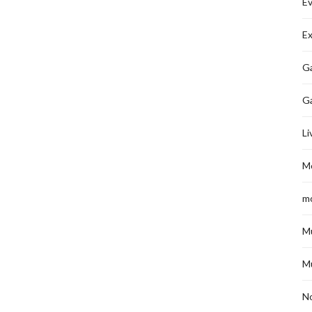
É
Ex
Ga
G
Li
M
m
M
M
No