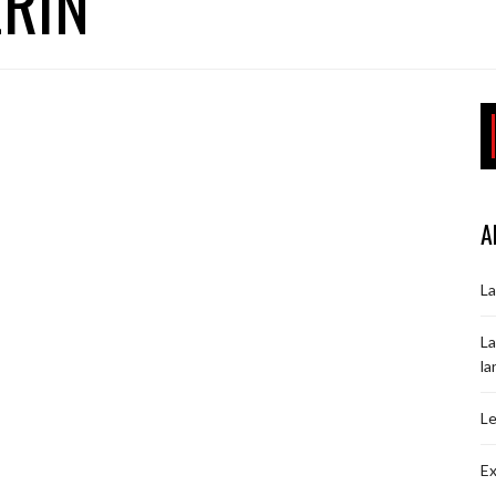
RIN
A
La
La
la
Le
Ex