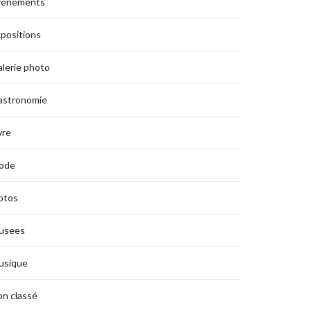
vènements
positions
lerie photo
astronomie
vre
ode
otos
usees
usique
n classé