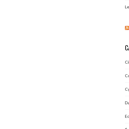
Le
C
C
C
Cy
D
Ec