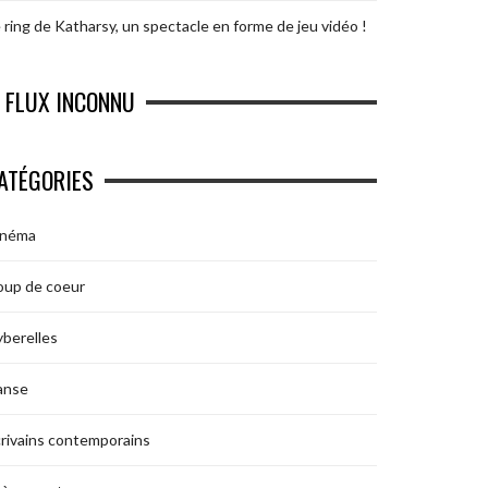
 ring de Katharsy, un spectacle en forme de jeu vidéo !
FLUX INCONNU
ATÉGORIES
inéma
oup de coeur
berelles
anse
rivains contemporains