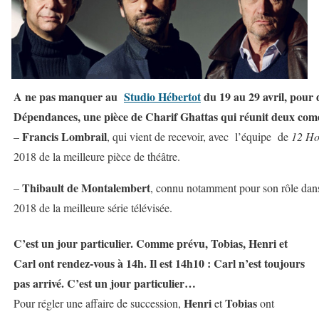
A ne pas manquer au
Studio Hébertot
du 19 au 29 avril, pour d
Dépendances, une pièce de
Charif Ghattas
qui réunit deux comé
Francis Lombrail
–
,
qui vient de recevoir, avec l’équipe de
12 Ho
2018 de la meilleure pièce de théâtre.
Thibault de Montalembert
–
, connu notamment pour son rôle dans
2018 de la meilleure série télévisée.
C’est un jour particulier. Comme prévu, Tobias, Henri et
Carl ont rendez-vous à 14h. Il est 14h10 : Carl n’est toujours
pas arrivé. C’est un jour particulier…
Henri
Tobias
Pour régler une affaire de succession,
et
ont