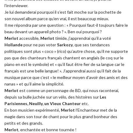
l’interviewer.
Je lui demanderai pourquoi il s’est fait moche sur la pochette de
son nouvel album parce qu’en vrai, il est beaucoup mieux.
Il me répondra par une question : « Pourquoi faut-il toujours faire le
beau devant un appareil photo ? ». Ben oui pourquoi ?
Merlot
accessible,
Merlot
timide, j’apprendrai qu’il a voté
Hollande
pour ne pas voter
Sarkozy
, que ses tendances
politiques sont plus « coco » (rico) qu’autre chose, qu’il ne supporte
pas que des chanteurs français chantent en anglais (le coq sur le
piano en est le symbole) et « qu’il faut être fier de sa langue car le
français est une belle langue! ». J’apprendrai aussi qu’il fait de la
musique parce que c’est « le meilleur moyen d’avoir des amis et des
nanas » et qu’il aime la simplicité.
Merlot
est comme un personnage de BD, qui nous raconterai,
depuis sa bulle juchée sur un vélo, des histoires sur
Les
Parisiennes, Neuilly, un Vieux Chanteur
etc.
En bon musicien expérimenté,
Merlot
l’Enchanteur met de la
magie dans son tour de chant pour le plus grand bonheur des
petits et des grands.
Merlot
, enchantée et bonne tournée !