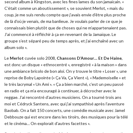
second album à Kingston, avec les fines lames du son jamaïcain. «
C’était comme un aboutissement », se souvient Merlot, « mais du
coup, je me suis rendu compte que j’avais envie d’être plus proche
de là d’où je venais, de ma banlieue. Je voulais parler de ce que je
connaissais bien plutôt que de choses qui ne m’appartenaient pas.
J’ai commencé à réfléchir à ça en revenant de la Jamaïque. Le
groupe s’est séparé peu de temps après, et j’ai enchaîné avec un
album solo ».
Le
Merlot
cuvée solo 2008,
Chansons D’Amour… Et De Haine
,
est donc un disque « ethnocentré », enregistré « à la maison » dans
une ambiance bricolo de bon aloi. On y trouve le titre « Loser », une
reprise de Boby Lapointe (« Ça Va, Ça Vient »), « Mademoiselle » et
le très lacrymal « Un Ami ». « Ça a bien marché, c’est un peu passé
en radio et ça m’a encouragé à continuer, à décrocher avec le
reggae. J’ai rencontré d’autres musiciens. On a tourné trois ans
moi et Cédryck Santens, avec qui j’ai sympathisé après l’aventure
Baobab. On a fait 150 concerts, une comédie musicale avec Jamel
Debbouze qui est encore dans les tiroirs, des musiques pour la télé
et le cinéma… On explorait d’autres facettes ».