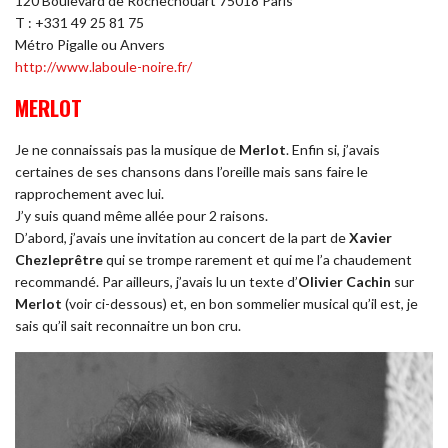
120 Boulevard de Rochechouart 75018 Paris
T : +331 49 25 81 75
Métro Pigalle ou Anvers
http://www.laboule-noire.fr/
MERLOT
Je ne connaissais pas la musique de
Merlot
. Enfin si, j’avais
certaines de ses chansons dans l’oreille mais sans faire le
rapprochement avec lui.
J’y suis quand même allée pour 2 raisons.
D’abord, j’avais une invitation au concert de la part de
Xavier
Chezleprêtre
qui se trompe rarement et qui me l’a chaudement
recommandé. Par ailleurs, j’avais lu un texte d’
Olivier Cachin
sur
Merlot
(voir ci-dessous) et, en bon sommelier musical qu’il est, je
sais qu’il sait reconnaitre un bon cru.