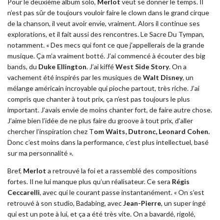
Pour le deuxième album solo,
Merlot
veut se donner le temps. Il
n’est pas sûr de toujours vouloir faire le clown dans le grand cirque
de la chanson, il veut avoir envie, vraiment. Alors il continue ses
explorations, et il fait aussi des rencontres. Le Sacre Du Tympan,
notamment. « Des mecs qui font ce que j’appellerais de la grande
musique. Ça m’a vraiment botté. J’ai commencé à écouter des big
bands, du
Duke Ellington
. J’ai kiffé
West Side Story
. On a
vachement été inspirés par les musiques de
Walt Disney
, un
mélange américain incroyable qui pioche partout, très riche. J’ai
compris que chanter à tout prix, ça n’est pas toujours le plus
important. J’avais envie de moins chanter fort, de faire autre chose.
J’aime bien l’idée de ne plus faire du groove à tout prix, d’aller
chercher l’inspiration chez T
om Waits, Dutronc, Leonard Cohen.
Donc c’est moins dans la performance, c’est plus intellectuel, basé
sur ma personnalité ».
Bref,
Merlot
a retrouvé la foi et a rassemblé des compositions
fortes. Il ne lui manque plus qu’un réalisateur. Ce sera
Régis
Ceccarelli
, avec qui le courant passe instantanément. « On s’est
retrouvé à son studio, Badabing, avec
Jean-Pierre
, un super ingé
qui est un pote à lui, et ça a été très vite. On a bavardé, rigolé,