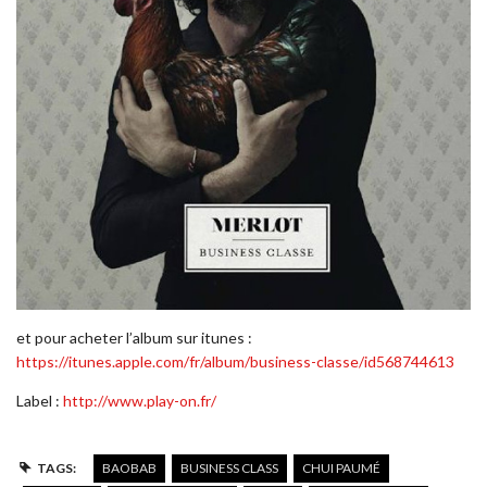
et pour acheter l’album sur itunes :
https://itunes.apple.com/fr/album/business-classe/id568744613
Label :
http://www.play-on.fr/
TAGS:
BAOBAB
BUSINESS CLASS
CHUI PAUMÉ