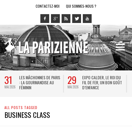
CONTACTEZ-MOI
QUI SOMMES-NOUS ?
31
29
LES MÂCHONNES DE PARIS
EXPO CALDER, LE ROI DU
: LA GOURMANDISE AU
FIL DE FER, UN BON GOÛT
FÉMININ
D’ENFANCE
MAI 2026
MAI 2026
M
ALL POSTS TAGGED
BUSINESS CLASS