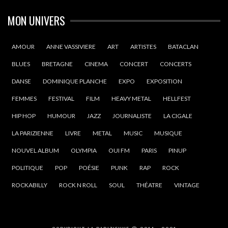
MON UNIVERS
AMOUR
ANNE VASSIVIERE
ART
ARTISTES
BATACLAN
BLUES
BRETAGNE
CINEMA
CONCERT
CONCERTS
DANSE
DOMINIQUE PLANCHE
EXPO
EXPOSITION
FEMMES
FESTIVAL
FILM
HEAVY METAL
HELLFEST
HIP HOP
HUMOUR
JAZZ
JOURNALISTE
LA CIGALE
LA PARIZIENNE
LIVRE
METAL
MUSIC
MUSIQUE
NOUVEL ALBUM
OLYMPIA
OUI FM
PARIS
PINUP
POLITIQUE
POP
POÉSIE
PUNK
RAP
ROCK
ROCKABILLY
ROCK N ROLL
SOUL
THÉATRE
VINTAGE