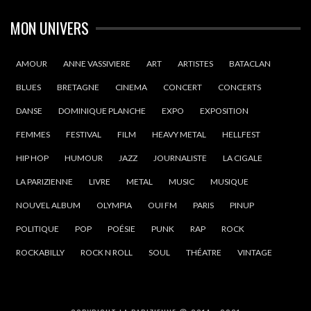
MON UNIVERS
AMOUR
ANNE VASSIVIERE
ART
ARTISTES
BATACLAN
BLUES
BRETAGNE
CINEMA
CONCERT
CONCERTS
DANSE
DOMINIQUE PLANCHE
EXPO
EXPOSITION
FEMMES
FESTIVAL
FILM
HEAVY METAL
HELLFEST
HIP HOP
HUMOUR
JAZZ
JOURNALISTE
LA CIGALE
LA PARIZIENNE
LIVRE
METAL
MUSIC
MUSIQUE
NOUVEL ALBUM
OLYMPIA
OUI FM
PARIS
PINUP
POLITIQUE
POP
POÉSIE
PUNK
RAP
ROCK
ROCKABILLY
ROCK N ROLL
SOUL
THÉATRE
VINTAGE