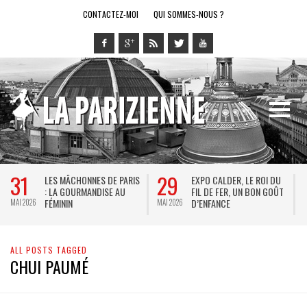
CONTACTEZ-MOI
QUI SOMMES-NOUS ?
31
29
LES MÂCHONNES DE PARIS
EXPO CALDER, LE ROI DU
: LA GOURMANDISE AU
FIL DE FER, UN BON GOÛT
FÉMININ
D’ENFANCE
MAI 2026
MAI 2026
M
ALL POSTS TAGGED
CHUI PAUMÉ