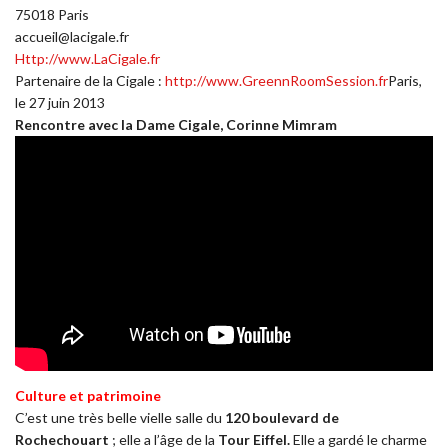
75018 Paris
accueil@lacigale.fr
Http://www.LaCigale.fr
Partenaire de la Cigale :
http://www.GreennRoomSession.fr
Paris,
le 27 juin 2013
Rencontre avec la Dame Cigale, Corinne Mimram
Culture et patrimoine
C’est une très belle vielle salle du
120 boulevard de
Rochechouart
; elle a l’âge de la
Tour Eiffel.
Elle a gardé le charme