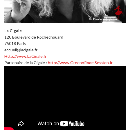
La Cigale
120 Boulevard de Rochechouard
75018 Paris
accueil@lacigale.fr
Http://www.LaCigale.fr
Partenaire de la Cigale :
http://www.GreennRoomSession.fr