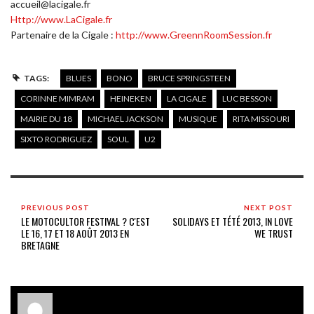
accueil@lacigale.fr
Http://www.LaCigale.fr
Partenaire de la Cigale :
http://www.GreennRoomSession.fr
TAGS:
BLUES
BONO
BRUCE SPRINGSTEEN
CORINNE MIMRAM
HEINEKEN
LA CIGALE
LUC BESSON
MAIRIE DU 18
MICHAEL JACKSON
MUSIQUE
RITA MISSOURI
SIXTO RODRIGUEZ
SOUL
U2
PREVIOUS POST
NEXT POST
LE MOTOCULTOR FESTIVAL ? C'EST
SOLIDAYS ET TÉTÉ 2013, IN LOVE
LE 16, 17 ET 18 AOÛT 2013 EN
WE TRUST
BRETAGNE