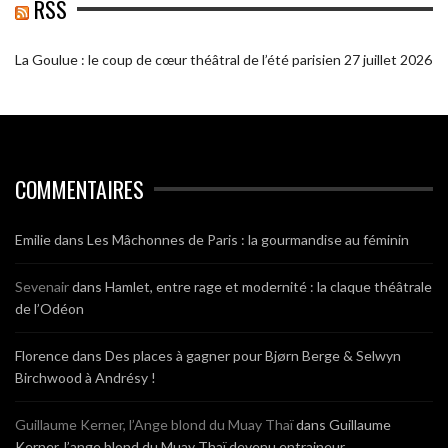
RSS
La Goulue : le coup de cœur théâtral de l’été parisien
27 juillet 2026
COMMENTAIRES
Emilie
dans
Les Mâchonnes de Paris : la gourmandise au féminin
Sevenair
dans
Hamlet, entre rage et modernité : la claque théâtrale
de l’Odéon
Florence
dans
Des places à gagner pour Bjørn Berge & Selwyn
Birchwood à Andrésy !
Guillaume Kerner, l’Ange blond du Muay Thaï
dans
Guillaume
Kerner, l’ange blond du Muay Thaï devenu entraineur