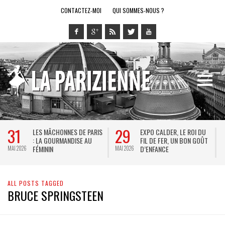
CONTACTEZ-MOI
QUI SOMMES-NOUS ?
31
29
LES MÂCHONNES DE PARIS
EXPO CALDER, LE ROI DU
: LA GOURMANDISE AU
FIL DE FER, UN BON GOÛT
FÉMININ
D’ENFANCE
MAI 2026
MAI 2026
M
ALL POSTS TAGGED
BRUCE SPRINGSTEEN