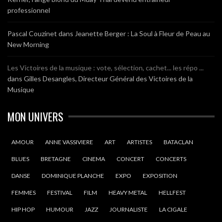
professionnel
Pascal Couzinet
dans
Jeanette Berger : La Soul à Fleur de Peau au
New Morning
Les Victoires de la musique : vote, sélection, cachet... les répo ...
dans
Gilles Desangles, Directeur Général des Victoires de la
Musique
MON UNIVERS
AMOUR
ANNE VASSIVIERE
ART
ARTISTES
BATACLAN
BLUES
BRETAGNE
CINEMA
CONCERT
CONCERTS
DANSE
DOMINIQUE PLANCHE
EXPO
EXPOSITION
FEMMES
FESTIVAL
FILM
HEAVY METAL
HELLFEST
HIP HOP
HUMOUR
JAZZ
JOURNALISTE
LA CIGALE