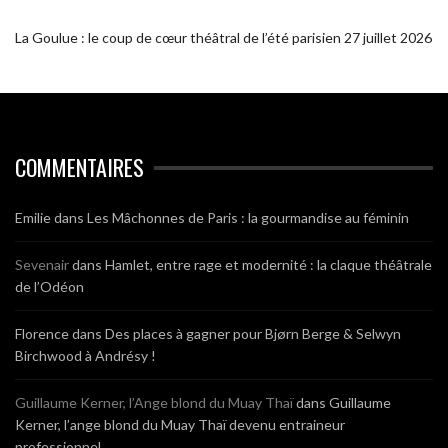
La Goulue : le coup de cœur théâtral de l’été parisien
27 juillet 2026
COMMENTAIRES
Emilie
dans
Les Mâchonnes de Paris : la gourmandise au féminin
Sevenair
dans
Hamlet, entre rage et modernité : la claque théâtrale
de l’Odéon
Florence
dans
Des places à gagner pour Bjørn Berge & Selwyn
Birchwood à Andrésy !
Guillaume Kerner, l’Ange blond du Muay Thaï
dans
Guillaume
Kerner, l’ange blond du Muay Thaï devenu entraineur
professionnel