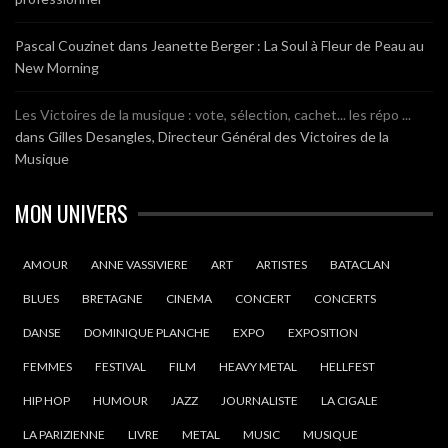
Pascal Couzinet
dans
Jeanette Berger : La Soul à Fleur de Peau au
New Morning
Les Victoires de la musique : vote, sélection, cachet... les répo ...
dans
Gilles Desangles, Directeur Général des Victoires de la
Musique
MON UNIVERS
AMOUR
ANNE VASSIVIERE
ART
ARTISTES
BATACLAN
BLUES
BRETAGNE
CINEMA
CONCERT
CONCERTS
DANSE
DOMINIQUE PLANCHE
EXPO
EXPOSITION
FEMMES
FESTIVAL
FILM
HEAVY METAL
HELLFEST
HIP HOP
HUMOUR
JAZZ
JOURNALISTE
LA CIGALE
LA PARIZIENNE
LIVRE
METAL
MUSIC
MUSIQUE