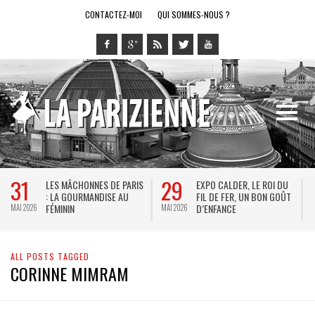
CONTACTEZ-MOI
QUI SOMMES-NOUS ?
31
29
LES MÂCHONNES DE PARIS
EXPO CALDER, LE ROI DU
: LA GOURMANDISE AU
FIL DE FER, UN BON GOÛT
FÉMININ
D’ENFANCE
MAI 2026
MAI 2026
M
ALL POSTS TAGGED
CORINNE MIMRAM