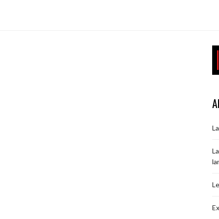
A
La
La
la
Le
Ex