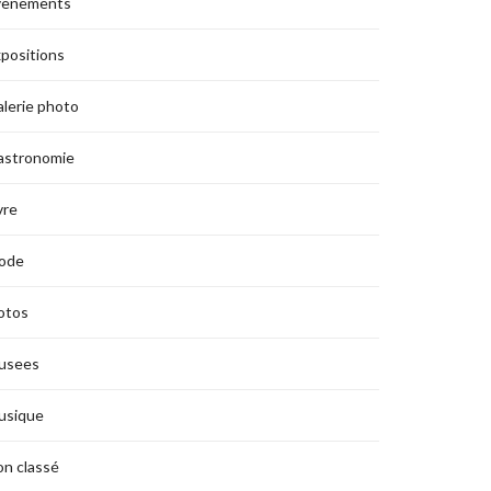
vènements
positions
lerie photo
astronomie
vre
ode
otos
usees
usique
n classé