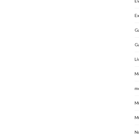
É
Ex
Ga
G
Li
M
m
M
M
No