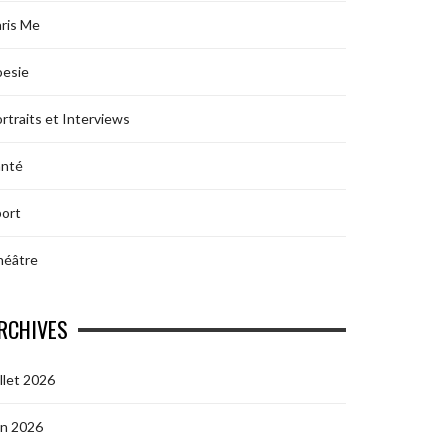
ris Me
oesie
rtraits et Interviews
anté
ort
héâtre
RCHIVES
illet 2026
in 2026