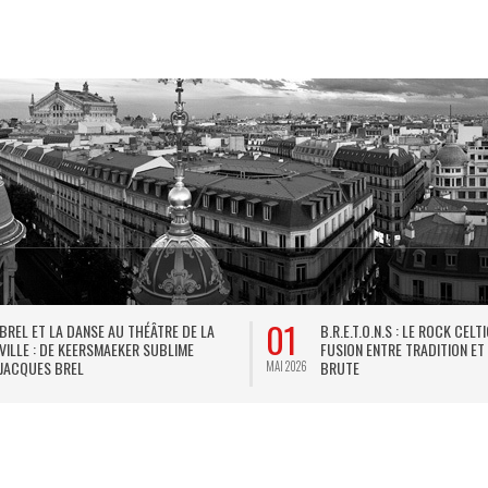
01
BREL ET LA DANSE AU THÉÂTRE DE LA
B.R.E.T.O.N.S : LE ROCK CELT
VILLE : DE KEERSMAEKER SUBLIME
FUSION ENTRE TRADITION ET
JACQUES BREL
BRUTE
MAI 2026