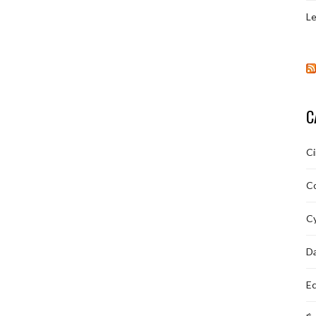
Le
C
C
C
Cy
D
Ec