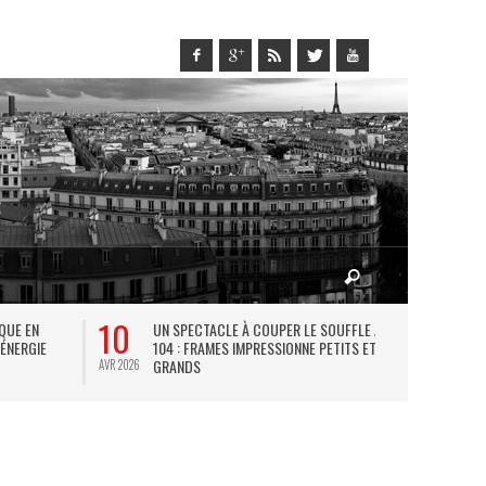
10
27
IQUE EN
UN SPECTACLE À COUPER LE SOUFFLE AU
L
 ÉNERGIE
104 : FRAMES IMPRESSIONNE PETITS ET
TH
GRANDS
AVR 2026
JUIL 2026