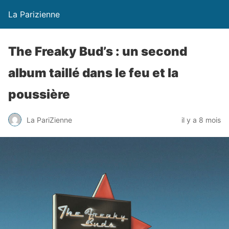
La Parizienne
The Freaky Bud’s : un second
album taillé dans le feu et la
poussière
La PariZienne
il y a 8 mois