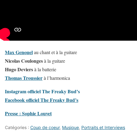
Max Genouel
au chant et à la guitare
Nicolas Coulonges
à la guitare
Hugo Deviers
à la batterie
Thomas Troussier
à l’harmonica
Instagram officiel The Freaky Bud’s
Facebook officiel The Freaky Bud’s
Presse : Sophie Louvet
Catégories :
Coup de coeur
,
Musique
,
Portraits et Interviews