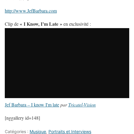
http://www.JefBarbara.com
« I Know, I’m Late »
Clip de
en exclusivité :
Jef Barbara – I know I'm late
par
Tricatel-Vision
[nggallery id=148]
Catégories :
Musique
,
Portraits et Interviews