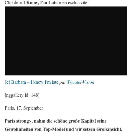
« I Know, I’m Late »
Clip de
en exclusivité :
Jef Barbara – I know I'm late
par
Tricatel-Vision
[nggallery id=148]
Paris, 17. September
Paris strong>, nahm die schöne große Kapital seine
Gewohnheiten von Top-Model und wir setzen Großansicht.