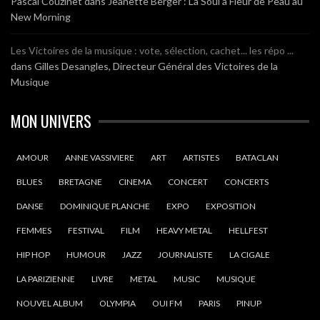
Pascal Couzinet
dans
Jeanette Berger : La Soul à Fleur de Peau au
New Morning
Les Victoires de la musique : vote, sélection, cachet... les répo ...
dans
Gilles Desangles, Directeur Général des Victoires de la
Musique
MON UNIVERS
AMOUR
ANNE VASSIVIERE
ART
ARTISTES
BATACLAN
BLUES
BRETAGNE
CINEMA
CONCERT
CONCERTS
DANSE
DOMINIQUE PLANCHE
EXPO
EXPOSITION
FEMMES
FESTIVAL
FILM
HEAVY METAL
HELLFEST
HIP HOP
HUMOUR
JAZZ
JOURNALISTE
LA CIGALE
LA PARIZIENNE
LIVRE
METAL
MUSIC
MUSIQUE
NOUVEL ALBUM
OLYMPIA
OUI FM
PARIS
PINUP