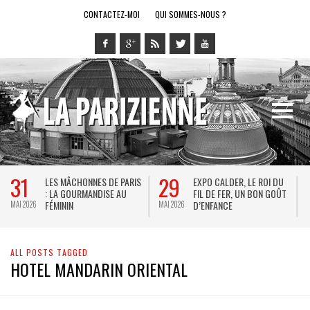
CONTACTEZ-MOI
QUI SOMMES-NOUS ?
31
29
LES MÂCHONNES DE PARIS
EXPO CALDER, LE ROI DU
: LA GOURMANDISE AU
FIL DE FER, UN BON GOÛT
FÉMININ
D’ENFANCE
MAI 2026
MAI 2026
M
ALL POSTS TAGGED
HOTEL MANDARIN ORIENTAL