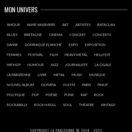
MON UNIVERS
AMOUR
ANNE VASSIVIERE
ART
ARTISTES
BATACLAN
BLUES
BRETAGNE
CINEMA
CONCERT
CONCERTS
DANSE
DOMINIQUE PLANCHE
EXPO
EXPOSITION
FEMMES
FESTIVAL
FILM
HEAVY METAL
HELLFEST
HIP HOP
HUMOUR
JAZZ
JOURNALISTE
LA CIGALE
LA PARIZIENNE
LIVRE
METAL
MUSIC
MUSIQUE
NOUVEL ALBUM
OLYMPIA
OUI FM
PARIS
PINUP
POLITIQUE
POP
POÉSIE
PUNK
RAP
ROCK
ROCKABILLY
ROCK N ROLL
SOUL
THÉATRE
VINTAGE
COPYRIGHT LA PARIZIENNE © 2014 - 2021