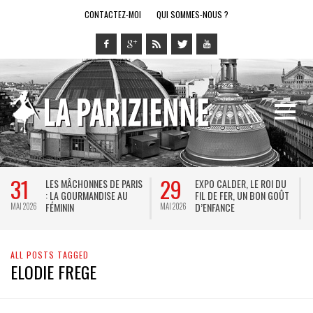
CONTACTEZ-MOI
QUI SOMMES-NOUS ?
31
29
LES MÂCHONNES DE PARIS
EXPO CALDER, LE ROI DU
: LA GOURMANDISE AU
FIL DE FER, UN BON GOÛT
FÉMININ
D’ENFANCE
MAI 2026
MAI 2026
M
ALL POSTS TAGGED
ELODIE FREGE