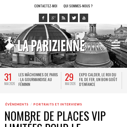
CONTACTEZ-MOI
QUI SOMMES-NOUS ?
31
29
LES MÂCHONNES DE PARIS
EXPO CALDER, LE ROI DU
: LA GOURMANDISE AU
FIL DE FER, UN BON GOÛT
FÉMININ
D’ENFANCE
MAI 2026
MAI 2026
M
ÉVÈNEMENTS
PORTRAITS ET INTERVIEWS
NOMBRE DE PLACES VIP