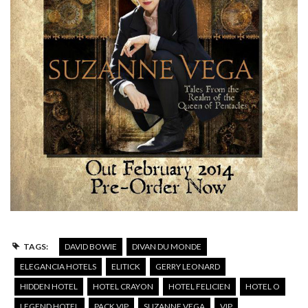
TAGS:
DAVID BOWIE
DIVAN DU MONDE
ELEGANCIA HOTELS
ELITICK
GERRY LEONARD
HIDDEN HOTEL
HOTEL CRAYON
HOTEL FELICIEN
HOTEL O
LEGEND HOTEL
PACK VIP
SUZANNE VEGA
VIP