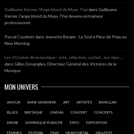
Guillaume Kerner, l’Ange blond du Muay Thaï
dans
Guillaume
Kerner, l’ange blond du Muay Thaï devenu entraineur
professionnel
Pascal Couzinet
dans
Jeanette Berger : La Soul à Fleur de Peau au
New Morning
Les Victoires de la musique : vote, sélection, cachet... les répo ...
dans
Gilles Desangles, Directeur Général des Victoires de la
Musique
MON UNIVERS
AMOUR
ANNE VASSIVIERE
ART
ARTISTES
BATACLAN
BLUES
BRETAGNE
CINEMA
CONCERT
CONCERTS
DANSE
DOMINIQUE PLANCHE
EXPO
EXPOSITION
FEMMES
FESTIVAL
FILM
HEAVY METAL
HELLFEST