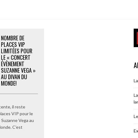
NOMBRE DE
PLACES VIP
LIMITÉES POUR
LE « CONCERT
ÉVÈNEMENT
A
SUZANNE VEGA »
AU DIVAN DU
La
MONDE!
La
la
tente, il reste
laces VIP pour le
Le
e Suzanne Vega au
onde. C’est
Ex