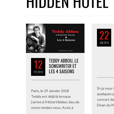
HIDDEN HOTEL
22
JAN
2014
12
TEDDY ABBOU, LE
SONGWRITER ET
LES 4 SAISONS
FÉV
2018
Si ça vous 
Paris, le 29 Janvier 2018
quelques p
Teddy est déjà là lorsque
concert d
j’arrive à l’Hôtel Hidden, lieu de
Divan du M
notre rendez-vous. Assis à