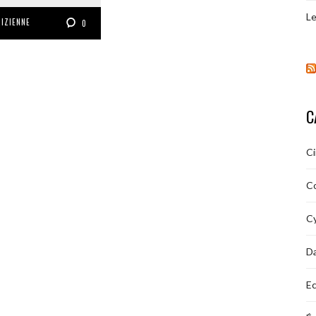
Le
RIZIENNE
0
C
C
C
Cy
D
Ec