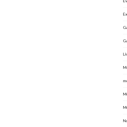
É
Ex
Ga
G
Li
M
m
M
M
No