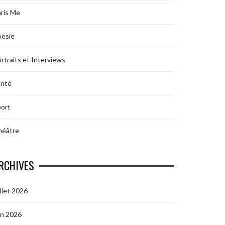
ris Me
oesie
rtraits et Interviews
anté
ort
héâtre
RCHIVES
illet 2026
in 2026