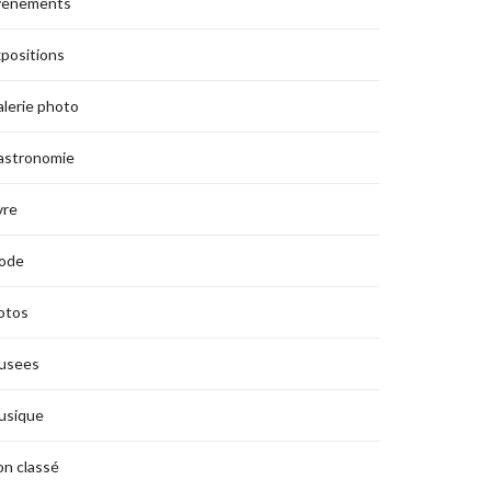
vènements
positions
lerie photo
astronomie
vre
ode
otos
usees
usique
n classé