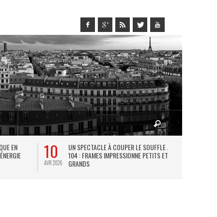
10
27
IQUE EN
UN SPECTACLE À COUPER LE SOUFFLE AU
L
 ÉNERGIE
104 : FRAMES IMPRESSIONNE PETITS ET
TH
GRANDS
AVR 2026
JUIL 2026