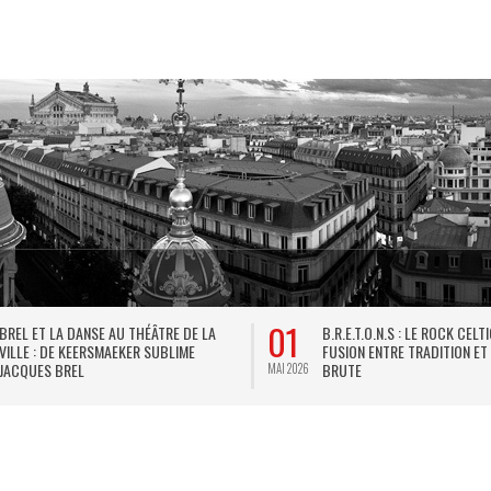
01
BREL ET LA DANSE AU THÉÂTRE DE LA
B.R.E.T.O.N.S : LE ROCK CELT
VILLE : DE KEERSMAEKER SUBLIME
FUSION ENTRE TRADITION ET
JACQUES BREL
BRUTE
MAI 2026