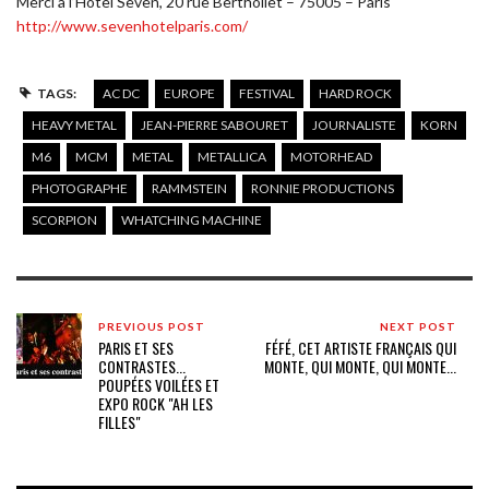
Merci à l’Hôtel Seven, 20 rue Berthollet – 75005 – Paris
http://www.sevenhotelparis.com/
TAGS:
AC DC
EUROPE
FESTIVAL
HARD ROCK
HEAVY METAL
JEAN-PIERRE SABOURET
JOURNALISTE
KORN
M6
MCM
METAL
METALLICA
MOTORHEAD
PHOTOGRAPHE
RAMMSTEIN
RONNIE PRODUCTIONS
SCORPION
WHATCHING MACHINE
PREVIOUS POST
NEXT POST
PARIS ET SES
FÉFÉ, CET ARTISTE FRANÇAIS QUI
CONTRASTES...
MONTE, QUI MONTE, QUI MONTE...
POUPÉES VOILÉES ET
EXPO ROCK "AH LES
FILLES"