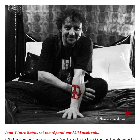
Jean-Pierre Sabouret me répond par MP Facebook…
« Actuellement, je suis chez
Guitarist
et chez
Guitar Unplugged
,