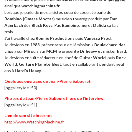
ainsi que
watchingmachine.fr
Lorsque je parle de mes artistes coup de coeur, Je parle de
Bombino (Omara Moctar)
musicien touareg produit par
Dan
Auerbach
des
Black Keys
. Pas
Bambino
, moi et
Dalida
ça fait
trois…
J’ai travaillé chez
Ronnie Productions
puis
Vanessa Prod
.
Je deviens en 1988, présentateur de l’émission
« Boulev’hard des
clips »
sur
M6
puis sur
MCM
je présente
Dr heavy et mister hard
.
Je deviens ensuite rédacteur en chef de
Guitar World
, puis
Rock
World, Guitare Planète, Best
, tout en collaborant pendant neuf
ans à
Hard’n Heavy.
…
Quelques ouvrages de Jean-Pierre Sabouret
[nggallery id=150]
Photos de Jean-Pierre Sabouret lors de l’interview
[nggallery id=151]
Lien de son site internet
http://www.WatchingMachine.fr