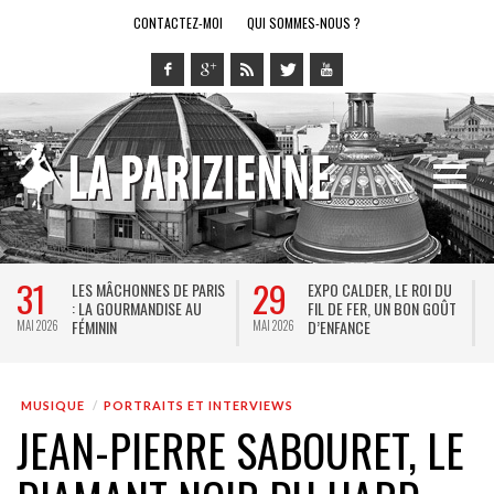
CONTACTEZ-MOI
QUI SOMMES-NOUS ?
29
28
DE PARIS
EXPO CALDER, LE ROI DU
LE RING DE KATHARSY
E AU
FIL DE FER, UN BON GOÛT
SPECTACLE EN FORME
D’ENFANCE
JEU VIDÉO !
MAI 2026
MAI 2026
MUSIQUE
PORTRAITS ET INTERVIEWS
JEAN-PIERRE SABOURET, LE