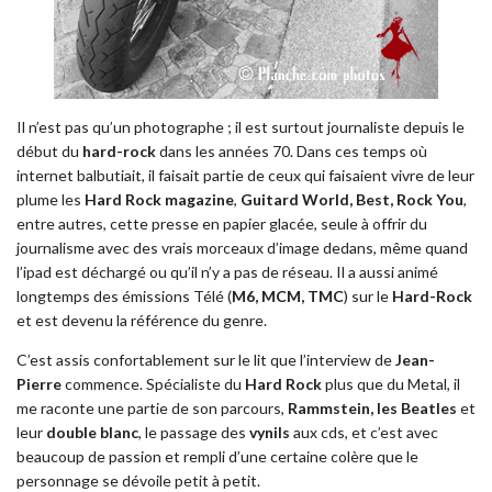
Il n’est pas qu’un photographe ; il est surtout journaliste depuis le
début du
hard-rock
dans les années 70. Dans ces temps où
internet balbutiait, il faisait partie de ceux qui faisaient vivre de leur
plume les
Hard Rock magazine
,
Guitard World, Best, Rock You
,
entre autres, cette presse en papier glacée, seule à offrir du
journalisme avec des vrais morceaux d’image dedans, même quand
l’ipad est déchargé ou qu’il n’y a pas de réseau. Il a aussi animé
longtemps des émissions Télé (
M6, MCM, TMC
) sur le
Hard-Rock
et est devenu la référence du genre.
C’est assis confortablement sur le lit que l’interview de
Jean-
Pierre
commence. Spécialiste du
Hard Rock
plus que du Metal, il
me raconte une partie de son parcours,
Rammstein, les Beatles
et
leur
double blanc
, le passage des
vynils
aux cds, et c’est avec
beaucoup de passion et rempli d’une certaine colère que le
personnage se dévoile petit à petit.