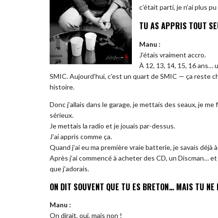
c’était parti, je n’ai plus pu
TU AS APPRIS TOUT SE
Manu :
J’étais vraiment accro.
À 12, 13, 14, 15, 16 ans… u
SMIC. Aujourd’hui, c’est un quart de SMIC — ça reste ch
histoire.
Donc j’allais dans le garage, je mettais des seaux, je me 
sérieux.
Je mettais la radio et je jouais par-dessus.
J’ai appris comme ça.
Quand j’ai eu ma première vraie batterie, je savais déjà 
Après j’ai commencé à acheter des CD, un Discman… et j
que j’adorais.
ON DIT SOUVENT QUE TU ES BRETON… MAIS TU NE 
Manu :
On dirait, oui, mais non !