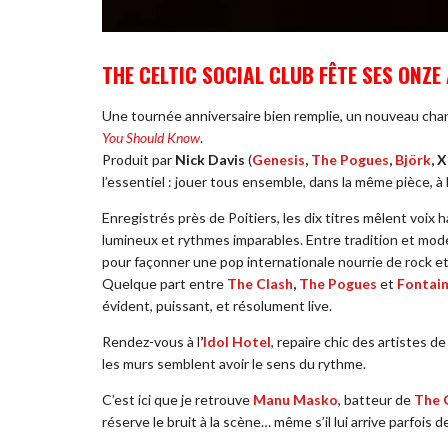
THE CELTIC SOCIAL CLUB FÊTE SES ONZE
Une tournée anniversaire bien remplie, un nouveau cha
You Should Know
.
Produit par
Nick Davis
(
Genesis
,
The Pogues
,
Björk
, 
l’essentiel : jouer tous ensemble, dans la même pièce, à 
Enregistrés près de Poitiers, les dix titres mêlent voix 
lumineux et rythmes imparables. Entre tradition et mod
pour façonner une pop internationale nourrie de rock et 
Quelque part entre
The Clash
,
The Pogues
et
Fontain
évident, puissant, et résolument live.
Rendez-vous à l
’
Idol Hotel
, repaire chic des artistes 
les murs semblent avoir le sens du rythme.
C’est ici que je retrouve
Manu Masko
, batteur de
The C
réserve le bruit à la scène… même s’il lui arrive parfois d