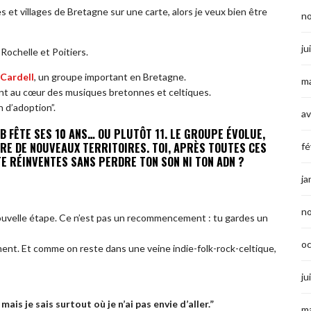
les et villages de Bretagne sur une carte, alors je veux bien être
n
ju
a Rochelle et Poitiers.
Cardell
, un groupe important en Bretagne.
ma
 au cœur des musiques bretonnes et celtiques.
 d’adoption”.
av
B FÊTE SES 10 ANS… OU PLUTÔT 11. LE GROUPE ÉVOLUE,
ORE DE NOUVEAUX TERRITOIRES. TOI, APRÈS TOUTES CES
fé
E RÉINVENTES SANS PERDRE TON SON NI TON ADN ?
ja
n
uvelle étape. Ce n’est pas un recommencement : tu gardes un
o
ent. Et comme on reste dans une veine indie-folk-rock-celtique,
ju
 mais je sais surtout où je n’ai pas envie d’aller.”
ma