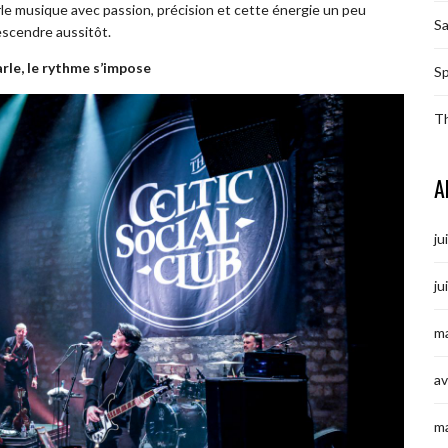
le musique avec passion, précision et cette énergie un peu
S
escendre aussitôt.
arle, le rythme s’impose
Sp
T
A
ju
ju
ma
av
m