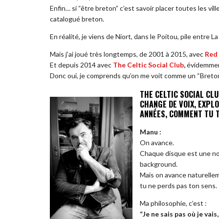
Enfin… si “être breton” c’est savoir placer toutes les vil
catalogué breton.
En réalité, je viens de Niort, dans le Poitou, pile entre L
Mais j’ai joué très longtemps, de 2001 à 2015, avec
Red 
Et depuis 2014 avec
The Celtic Social Club
,
évidemment
Donc oui, je comprends qu’on me voit comme un “Breton
THE CELTIC SOCIAL CLU
CHANGE DE VOIX, EXPL
ANNÉES, COMMENT TU T
Manu :
On avance.
Chaque disque est une no
background.
Mais on avance naturellem
tu ne perds pas ton sens.
Ma philosophie, c’est :
“Je ne sais pas où je vais,