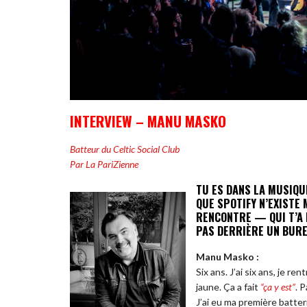
INTERVIEW – MANU MASKO
Batteur du Celtic Social Club
Par La PariZienne
TU ES DANS LA MUSIQ
QUE SPOTIFY N’EXISTE
RENCONTRE — QUI T’A F
PAS DERRIÈRE UN BURE
Manu Masko :
Six ans. J’ai six ans, je r
jaune. Ça a fait
“ça y est”
. 
J’ai eu ma première batter