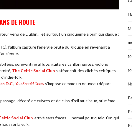
G
Li
 ANS DE ROUTE
M
nteur venu de Dublin… et surtout un cinquième album qui claque :
m
XTC
), l’album capture l’énergie brute du groupe en revenant à
l’ancienne.
M
habitées, songwriting affûté, guitares carillonnantes, violons
M
ernité,
The Celtic Social Club
s’affranchit des clichés celtiques
d’indie-folk.
es D.C.
,
You Should Know
s’impose comme un nouveau départ —
No
Pa
de passage, décoré de cuivres et de clins d’œil musicaux, où même
P
eltic Social Club
, arrivé sans fracas — normal pour quelqu’un qui
e hausser la voix.
Po