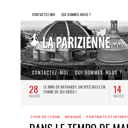
CONTACTEZ-MOI
QUI SOMMES-NOUS ?
CONTACTEZ-MOI
QUI SOMMES-NOUS ?
28
14
L DE FER, UN
LE RING DE KATHARSY, UN SPECTACLE EN
FORME DE JEU VIDÉO !
MAI 2026
MAI 2026
COUP DE COEUR
MUSIQUE
PORTRAITS ET INTERV