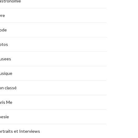
astronomie
vre
ode
otos
usees
usique
n classé
ris Me
oesie
rtraits et Interviews