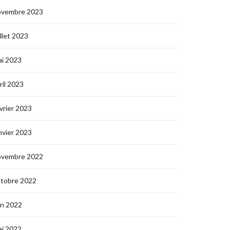
ovembre 2023
illet 2023
i 2023
ril 2023
vrier 2023
nvier 2023
ovembre 2022
ctobre 2022
in 2022
i 2022