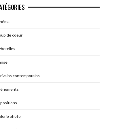
ATÉGORIES
inéma
oup de coeur
berelles
anse
rivains contemporains
vènements
positions
lerie photo