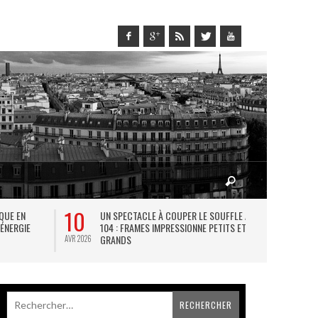
10
27
IQUE EN
UN SPECTACLE À COUPER LE SOUFFLE AU
L
 ÉNERGIE
104 : FRAMES IMPRESSIONNE PETITS ET
TH
GRANDS
AVR 2026
JUIL 2026