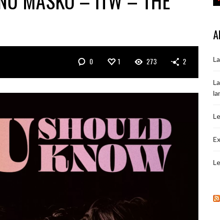
NU MASKO – ITW – THE
A
La
0
1
273
2
La
la
Le
Ex
Le