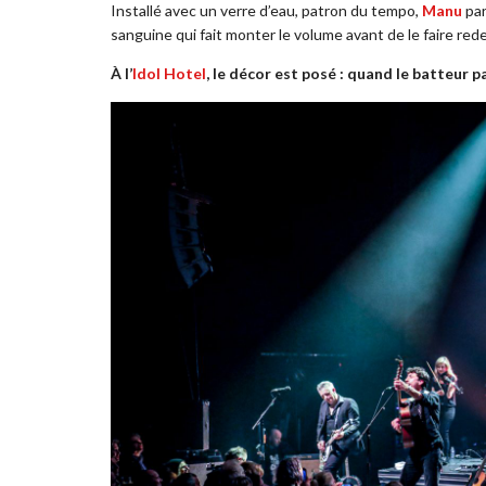
Installé avec un verre d’eau, patron du tempo,
Manu
par
sanguine qui fait monter le volume avant de le faire red
À l’
Idol Hotel
, le décor est posé : quand le batteur p