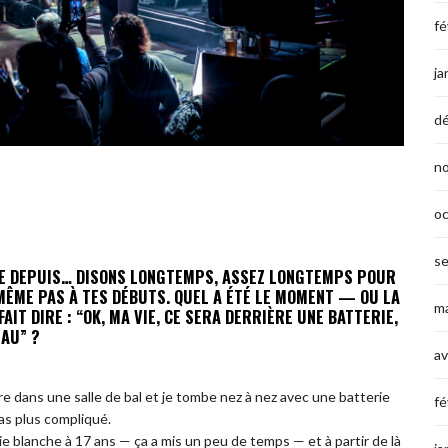
fé
ja
d
n
o
s
UE DEPUIS… DISONS LONGTEMPS, ASSEZ LONGTEMPS POUR
 MÊME PAS À TES DÉBUTS. QUEL A ÉTÉ LE MOMENT — OU LA
ma
AIT DIRE : “OK, MA VIE, CE SERA DERRIÈRE UNE BATTERIE,
AU” ?
av
entre dans une salle de bal et je tombe nez à nez avec une batterie
fé
Pas plus compliqué.
ie blanche à 17 ans — ça a mis un peu de temps — et à partir de là