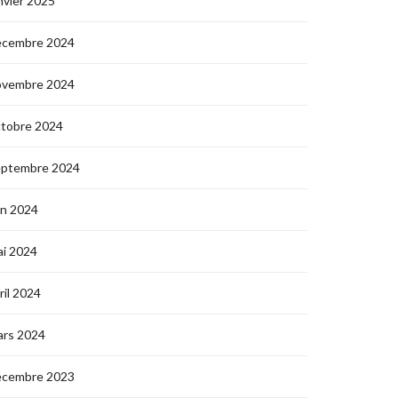
nvier 2025
écembre 2024
ovembre 2024
ctobre 2024
eptembre 2024
in 2024
i 2024
ril 2024
ars 2024
écembre 2023