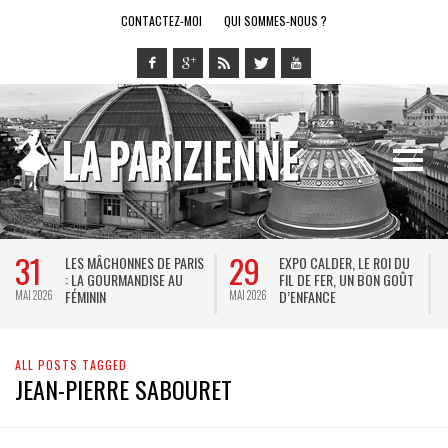
CONTACTEZ-MOI
QUI SOMMES-NOUS ?
31
29
LES MÂCHONNES DE PARIS
EXPO CALDER, LE ROI DU
: LA GOURMANDISE AU
FIL DE FER, UN BON GOÛT
FÉMININ
D’ENFANCE
MAI 2026
MAI 2026
M
ALL POSTS TAGGED
JEAN-PIERRE SABOURET