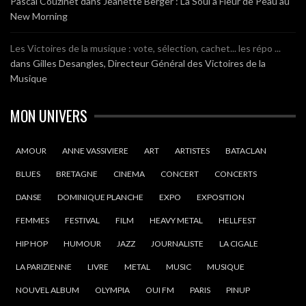
Pascal Couzinet
dans
Jeanette Berger : La Soul à Fleur de Peau au
New Morning
Les Victoires de la musique : vote, sélection, cachet... les répo ...
dans
Gilles Desangles, Directeur Général des Victoires de la
Musique
MON UNIVERS
AMOUR
ANNE VASSIVIERE
ART
ARTISTES
BATACLAN
BLUES
BRETAGNE
CINEMA
CONCERT
CONCERTS
DANSE
DOMINIQUE PLANCHE
EXPO
EXPOSITION
FEMMES
FESTIVAL
FILM
HEAVY METAL
HELLFEST
HIP HOP
HUMOUR
JAZZ
JOURNALISTE
LA CIGALE
LA PARIZIENNE
LIVRE
METAL
MUSIC
MUSIQUE
NOUVEL ALBUM
OLYMPIA
OUI FM
PARIS
PINUP