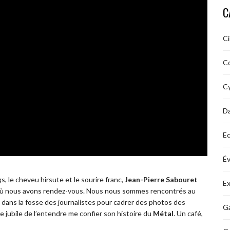
C
C
C
Cy
D
Ec
É
gs, le cheveu hirsute et le sourire franc,
Jean-Pierre Sabouret
Ex
ù nous avons rendez-vous. Nous nous sommes rencontrés au
dans la fosse des journalistes pour cadrer des photos des
Ga
 jubile de l’entendre me confier son histoire du
Métal
. Un café,