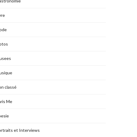
astronomie
vre
ode
otos
usees
usique
n classé
ris Me
oesie
rtraits et Interviews