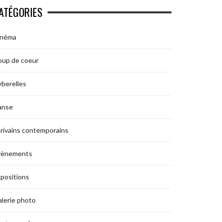
ATÉGORIES
inéma
oup de coeur
berelles
anse
rivains contemporains
vènements
positions
lerie photo