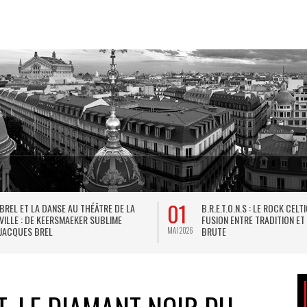
01
BREL ET LA DANSE AU THÉÂTRE DE LA
B.R.E.T.O.N.S : LE ROCK CELT
VILLE : DE KEERSMAEKER SUBLIME
FUSION ENTRE TRADITION ET
JACQUES BREL
BRUTE
MAI 2026