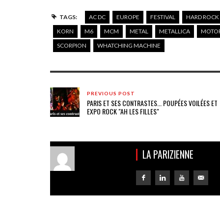
TAGS:
AC DC
EUROPE
FESTIVAL
HARD ROCK
KORN
M6
MCM
METAL
METALLICA
MOTO
SCORPION
WHATCHING MACHINE
PREVIOUS POST
PARIS ET SES CONTRASTES... POUPÉES VOILÉES ET
EXPO ROCK "AH LES FILLES"
LA PARIZIENNE