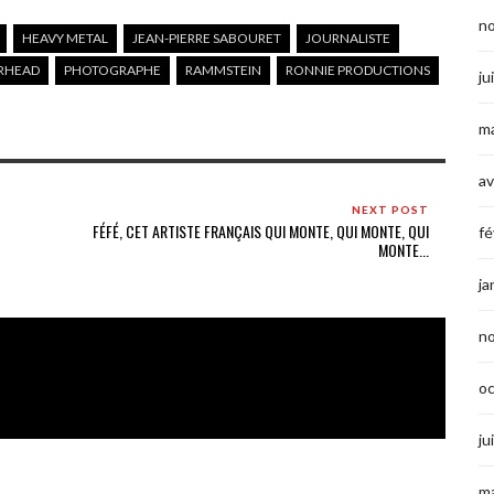
n
HEAVY METAL
JEAN-PIERRE SABOURET
JOURNALISTE
RHEAD
PHOTOGRAPHE
RAMMSTEIN
RONNIE PRODUCTIONS
ju
ma
av
NEXT POST
FÉFÉ, CET ARTISTE FRANÇAIS QUI MONTE, QUI MONTE, QUI
fé
MONTE...
ja
n
o
ju
ma