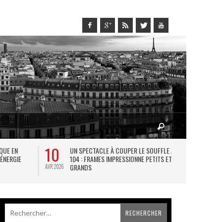
10
27
IQUE EN
UN SPECTACLE À COUPER LE SOUFFLE AU
L
 ÉNERGIE
104 : FRAMES IMPRESSIONNE PETITS ET
TH
GRANDS
AVR 2026
JUIL 2026