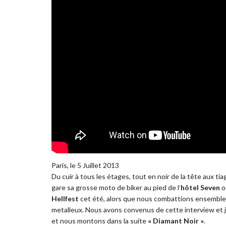
Paris, le 5 Juillet 2013
Du cuir à tous les étages, tout en noir de la tête aux tia
gare sa grosse moto de biker au pied de l’
hôtel Seven
o
Hellfest
cet été, alors que nous combattions ensemble 
metalleux. Nous avons convenus de cette interview et je
et nous montons dans la suite
« Diamant Noir »
.