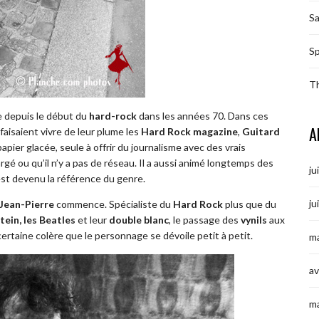
S
Sp
T
te depuis le début du
hard-rock
dans les années 70. Dans ces
A
 faisaient vivre de leur plume les
Hard Rock magazine
,
Guitard
apier glacée, seule à offrir du journalisme avec des vrais
é ou qu’il n’y a pas de réseau. Il a aussi animé longtemps des
ju
st devenu la référence du genre.
ju
Jean-Pierre
commence. Spécialiste du
Hard Rock
plus que du
ein, les Beatles
et leur
double blanc
, le passage des
vynils
aux
ertaine colère que le personnage se dévoile petit à petit.
ma
av
m