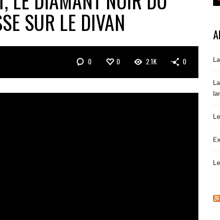
, LE DIAMANT NOIR DU
SE SUR LE DIVAN
A
La
0
0
2.1K
0
La
la
Le
Ex
Le