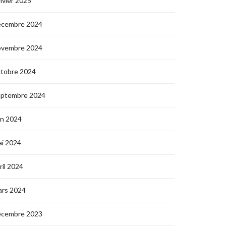
nvier 2025
écembre 2024
ovembre 2024
ctobre 2024
eptembre 2024
in 2024
i 2024
ril 2024
ars 2024
écembre 2023