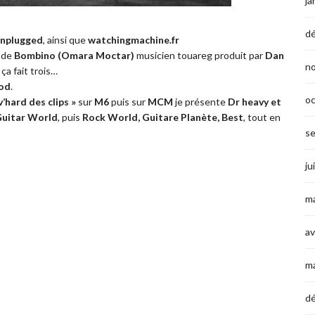
ja
d
Unplugged
, ainsi que
watchingmachine.fr
e de
Bombino (Omara Moctar)
musicien touareg produit par
Dan
n
a
ça fait trois…
od
.
o
v’hard des clips »
sur
M6
puis sur
MCM
je présente
Dr heavy et
uitar World
, puis
Rock World, Guitare Planète, Best
, tout en
s
ju
ma
av
m
d