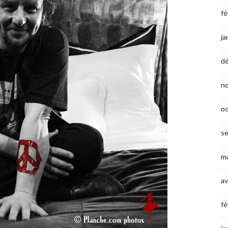
fé
ja
d
n
o
s
ma
av
fé