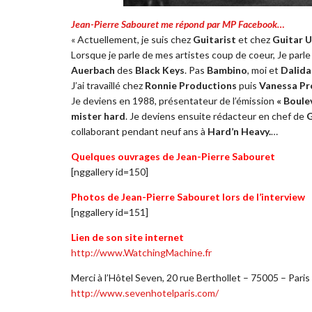
Jean-Pierre Sabouret me répond par MP Facebook…
« Actuellement, je suis chez
Guitarist
et chez
Guitar 
Lorsque je parle de mes artistes coup de coeur, Je parl
Auerbach
des
Black Keys
. Pas
Bambino
, moi et
Dalid
J’ai travaillé chez
Ronnie Productions
puis
Vanessa Pr
Je deviens en 1988, présentateur de l’émission
« Boule
mister hard
. Je deviens ensuite rédacteur en chef de
G
collaborant pendant neuf ans à
Hard’n Heavy.
…
Quelques ouvrages de Jean-Pierre Sabouret
[nggallery id=150]
Photos de Jean-Pierre Sabouret lors de l’interview
[nggallery id=151]
Lien de son site internet
http://www.WatchingMachine.fr
Merci à l’Hôtel Seven, 20 rue Berthollet – 75005 – Paris
http://www.sevenhotelparis.com/