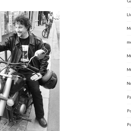
G
Li
M
m
M
M
No
Pa
P
Po