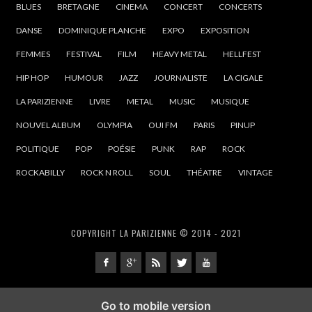
BLUES
BRETAGNE
CINEMA
CONCERT
CONCERTS
DANSE
DOMINIQUE PLANCHE
EXPO
EXPOSITION
FEMMES
FESTIVAL
FILM
HEAVY METAL
HELLFEST
HIP HOP
HUMOUR
JAZZ
JOURNALISTE
LA CIGALE
LA PARIZIENNE
LIVRE
METAL
MUSIC
MUSIQUE
NOUVEL ALBUM
OLYMPIA
OUI FM
PARIS
PINUP
POLITIQUE
POP
POÉSIE
PUNK
RAP
ROCK
ROCKABILLY
ROCK N ROLL
SOUL
THÉATRE
VINTAGE
COPYRIGHT LA PARIZIENNE © 2014 - 2021
Go to mobile version