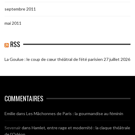
septembre 2011
mai 2011
RSS
La Goulue : le coup de cœur théâtral de l’été parisien
27 juillet 2026
COMMENTAIRES
Emilie
dans
Les Mâchonnes de Paris : la gourmandise au féminin
Sevenair
dans
Hamlet, entre rage et modernité : la claque théâtrale
de l’Odéon