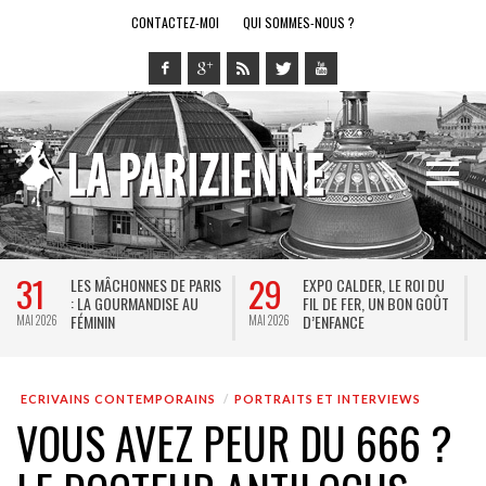
CONTACTEZ-MOI
QUI SOMMES-NOUS ?
29
28
S MÂCHONNES DE PARIS
EXPO CALDER, LE ROI DU
LE RIN
LA GOURMANDISE AU
FIL DE FER, UN BON GOÛT
SPECT
MININ
D’ENFANCE
JEU VI
MAI 2026
MAI 2026
ECRIVAINS CONTEMPORAINS
PORTRAITS ET INTERVIEWS
VOUS AVEZ PEUR DU 666 ?