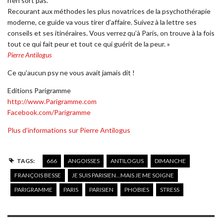
n’en sort pas.
Recourant aux méthodes les plus novatrices de la psychothérapie
moderne, ce guide va vous tirer d’affaire. Suivez à la lettre ses
conseils et ses itinéraires. Vous verrez qu’à Paris, on trouve à la fois
tout ce qui fait peur et tout ce qui guérit de la peur. »
Pierre Antilogus
Ce qu’aucun psy ne vous avait jamais dit !
Editions Parigramme
http://www.Parigramme.com
Facebook.com/Parigramme
Plus d’informations sur Pierre Antilogus
TAGS:
666
ANGOISSES
ANTILOGUS
DIMANCHE
FRANÇOIS BESSE
JE SUIS PARISIEN...MAIS JE ME SOIGNE
PARIGRAMME
PARIS
PARISIEN
PHOBIES
STRESS