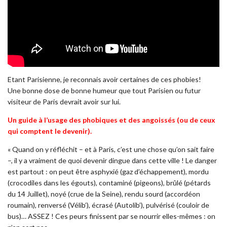
Etant Parisienne, je reconnais avoir certaines de ces phobies!
Une bonne dose de bonne humeur que tout Parisien ou futur
visiteur de Paris devrait avoir sur lui.
Un guide à l’usage des phobiques et des angoissés (ou de ceux
qui comptent le devenir).
« Quand on y réfléchit – et à Paris, c’est une chose qu’on sait faire
–, il y a vraiment de quoi devenir dingue dans cette ville ! Le danger
est partout : on peut être asphyxié (gaz d’échappement), mordu
(crocodiles dans les égouts), contaminé (pigeons), brûlé (pétards
du 14 Juillet), noyé (crue de la Seine), rendu sourd (accordéon
roumain), renversé (Vélib’), écrasé (Autolib’), pulvérisé (couloir de
bus)… ASSEZ ! Ces peurs finissent par se nourrir elles-mêmes : on