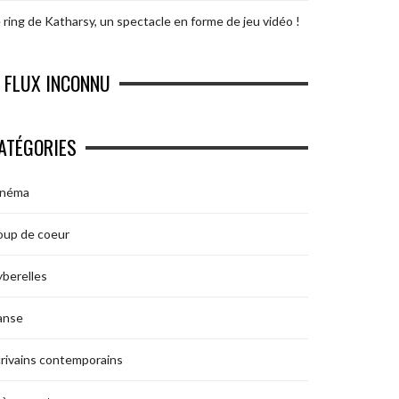
 ring de Katharsy, un spectacle en forme de jeu vidéo !
FLUX INCONNU
ATÉGORIES
inéma
oup de coeur
berelles
anse
rivains contemporains