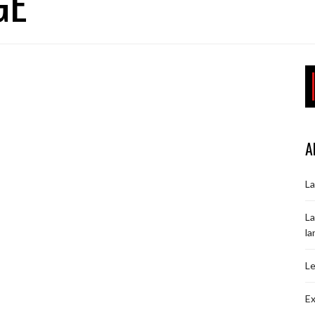
GE
A
La
La
la
Le
Ex