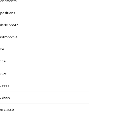
vènements
positions
lerie photo
astronomie
vre
ode
otos
usees
usique
n classé