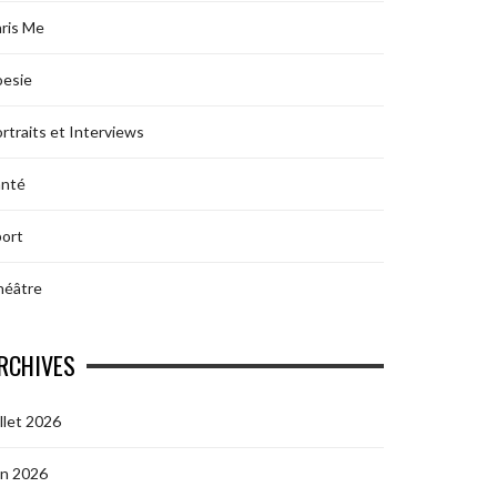
ris Me
oesie
rtraits et Interviews
anté
ort
héâtre
RCHIVES
illet 2026
in 2026