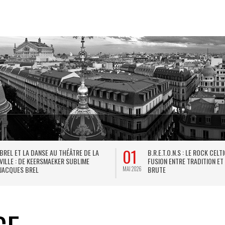
01
BREL ET LA DANSE AU THÉÂTRE DE LA
B.R.E.T.O.N.S : LE ROCK CELT
VILLE : DE KEERSMAEKER SUBLIME
FUSION ENTRE TRADITION ET
JACQUES BREL
BRUTE
MAI 2026