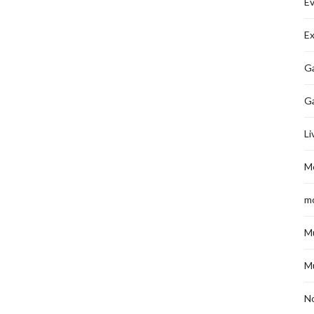
É
Ex
Ga
G
Li
M
m
M
M
No