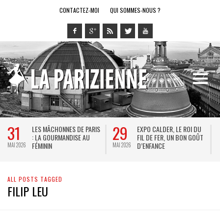
CONTACTEZ-MOI
QUI SOMMES-NOUS ?
31
29
LES MÂCHONNES DE PARIS
EXPO CALDER, LE ROI DU
: LA GOURMANDISE AU
FIL DE FER, UN BON GOÛT
FÉMININ
D’ENFANCE
MAI 2026
MAI 2026
M
ALL POSTS TAGGED
FILIP LEU