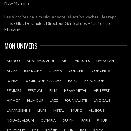
New Morning
Les Victoires de la musique : vote, sélection, cachet... les répo ...
dans
Gilles Desangles, Directeur Général des Victoires de la
Musique
MON UNIVERS
AMOUR
ANNE VASSIVIERE
ART
ARTISTES
BATACLAN
BLUES
BRETAGNE
CINEMA
CONCERT
CONCERTS
DANSE
DOMINIQUE PLANCHE
EXPO
EXPOSITION
FEMMES
FESTIVAL
FILM
HEAVY METAL
HELLFEST
HIP HOP
HUMOUR
JAZZ
JOURNALISTE
LA CIGALE
LA PARIZIENNE
LIVRE
METAL
MUSIC
MUSIQUE
NOUVEL ALBUM
OLYMPIA
OUI FM
PARIS
PINUP
POLITIQUE
POP
POÉSIE
PUNK
RAP
ROCK