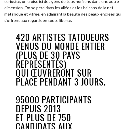
curiosité, on croise ici des gens de tous horizons dans une autre
dimension. On se perd dans les allées et les balcons de la nef
métallique et vitrée, en admirant la beauté des peaux encrées qui
s’offrent aux regards en toute liberté.
420 ARTISTES TATOUEURS
VENUS DU MONDE ENTIER
(PLUS DE 30 PAYS
REPRÉSENTÉS)
QUI ŒUVRERONT SUR
PLACE PENDANT 3 JOURS.
95000 PARTICIPANTS
DEPUIS 2013
ET PLUS DE 750
CANDIDATS AUX