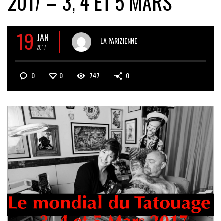
2017 – 3, 4 ET 5 MARS
19
JAN
LA PARIZIENNE
2017
0
0
747
0