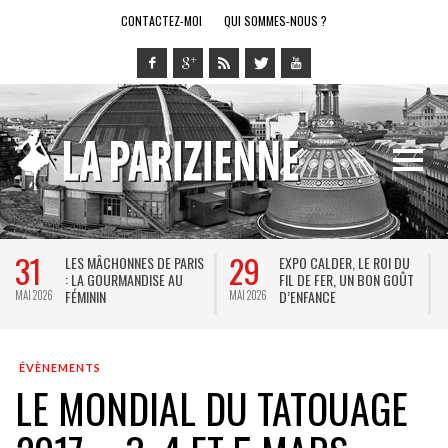
CONTACTEZ-MOI
QUI SOMMES-NOUS ?
29
28
ES MÂCHONNES DE PARIS
EXPO CALDER, LE ROI DU
LE RI
LA GOURMANDISE AU
FIL DE FER, UN BON GOÛT
SPECT
MININ
D’ENFANCE
JEU VI
MAI 2026
MAI 2026
ÉVÈNEMENTS
LE MONDIAL DU TATOUAGE