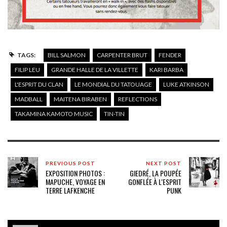
TAGS:
BILL SALMON
CARPENTER BRUT
FENDER
FILIP LEU
GRANDE HALLE DE LA VILLETTE
KARI BARBA
L'ESPRIT DU CLAN
LE MONDIAL DU TATOUAGE
LUKE ATKINSON
MADBALL
MAITENA BIRABEN
REFLECTIONS
TAKAMINA KAMOTO MUSIC
TIN-TIN
PREVIOUS POST
NEXT POST
EXPOSITION PHOTOS :
GIEDRÉ, LA POUPÉE
MAPUCHE, VOYAGE EN
GONFLÉE À L'ESPRIT
TERRE LAFKENCHE
PUNK