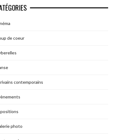
ATÉGORIES
inéma
oup de coeur
berelles
anse
rivains contemporains
vènements
positions
lerie photo