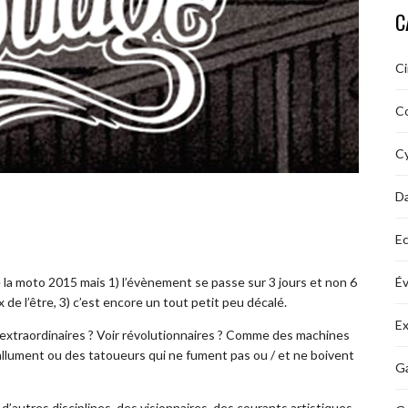
C
C
C
Cy
D
Ec
É
 la moto 2015 mais 1) l’évènement se passe sur 3 jours et non 6
de l’être, 3) c’est encore un tout petit peu décalé.
Ex
s extraordinaires ? Voir révolutionnaires ? Comme des machines
s’allument ou des tatoueurs qui ne fument pas ou / et ne boivent
Ga
’autres disciplines, des visionnaires, des courants artistiques