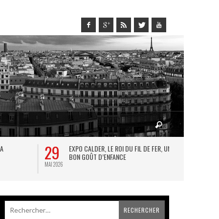
29
28
LA
EXPO CALDER, LE ROI DU FIL DE FER, UN
LE
BON GOÛT D’ENFANCE
FO
MAI 2026
MAI 2026