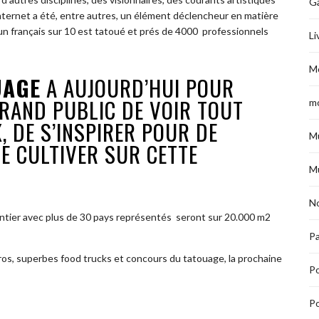
G
’Internet a été, entre autres, un élément déclencheur en matière
un français sur 10 est tatoué et prés de 4000 professionnels
Li
M
UAGE
A AUJOURD’HUI POUR
RAND PUBLIC DE VOIR TOUT
m
, DE S’INSPIRER POUR DE
M
E CULTIVER SUR CETTE
M
No
ntier avec plus de 30 pays représentés seront sur 20.000 m2
Pa
pros, superbes food trucks et concours du tatouage, la prochaine
P
Po