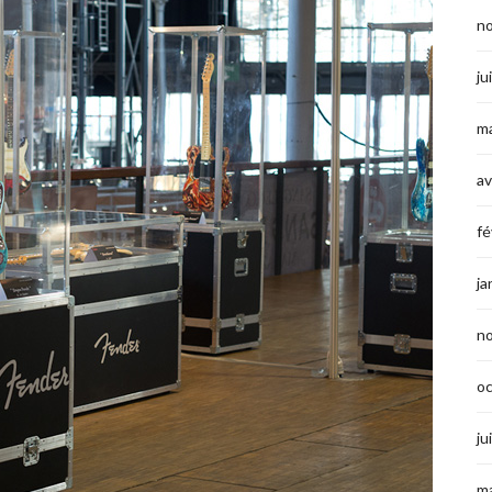
n
ju
ma
av
fé
ja
n
o
ju
ma