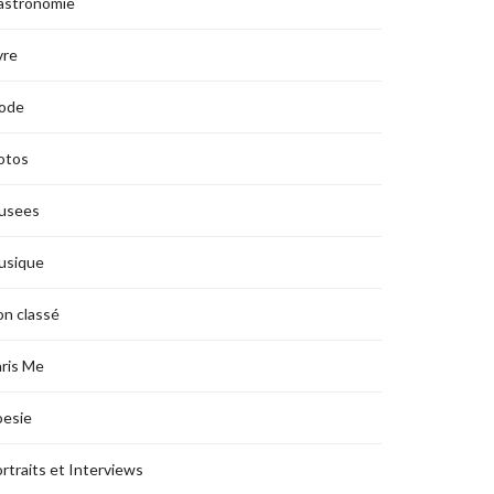
astronomie
vre
ode
otos
usees
usique
n classé
ris Me
oesie
rtraits et Interviews