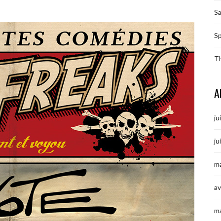
S
Sp
T
A
ju
ju
ma
av
m