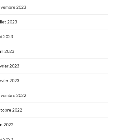
ovembre 2023
illet 2023
i 2023
ril 2023
vrier 2023
nvier 2023
ovembre 2022
ctobre 2022
in 2022
i 2022