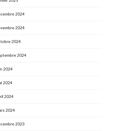
nvier 2025
écembre 2024
ovembre 2024
ctobre 2024
eptembre 2024
in 2024
i 2024
ril 2024
ars 2024
écembre 2023