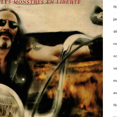
fé
ja
d
n
o
s
ma
av
fé