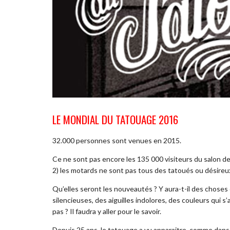
LE MONDIAL DU TATOUAGE 2016
32.000 personnes sont venues en 2015.
Ce ne sont pas encore les 135 000 visiteurs du salon de
2) les motards ne sont pas tous des tatoués ou désireux 
Qu’elles seront les nouveautés ? Y aura-t-il des chose
silencieuses, des aiguilles indolores, des couleurs qui 
pas ? Il faudra y aller pour le savoir.
Depuis 25 ans, le tatouage a vu apparaitre, comme dans d