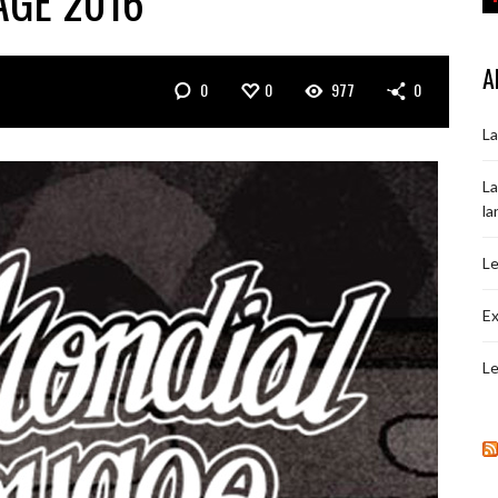
AGE 2016
A
0
0
977
0
La
La
la
Le
Ex
Le