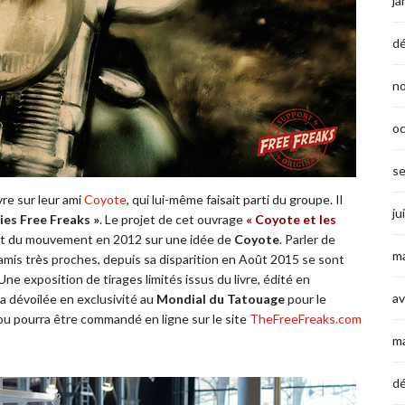
ja
d
n
o
s
vre sur leur ami
Coyote
, qui lui-même faisait parti du groupe. Il
ju
es Free Freaks »
. Le projet de cet ouvrage
« Coyote et les
ut du mouvement en 2012 sur une idée de
Coyote
. Parler de
ma
 amis très proches, depuis sa disparition en Août 2015 se sont
 Une exposition de tirages limités issus du livre, édité en
av
a dévoilée en exclusivité au
Mondial du Tatouage
pour le
ou pourra être commandé en ligne sur le site
TheFreeFreaks.com
m
d