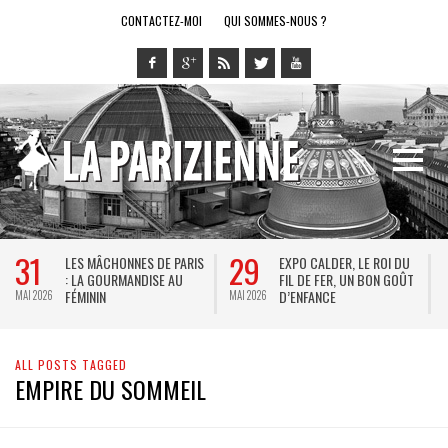
CONTACTEZ-MOI
QUI SOMMES-NOUS ?
31
29
LES MÂCHONNES DE PARIS
EXPO CALDER, LE ROI DU
: LA GOURMANDISE AU
FIL DE FER, UN BON GOÛT
FÉMININ
D’ENFANCE
MAI 2026
MAI 2026
M
ALL POSTS TAGGED
EMPIRE DU SOMMEIL