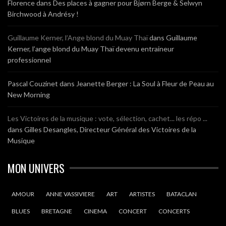
Florence
dans
Des places à gagner pour Bjørn Berge & Selwyn
Birchwood à Andrésy !
Guillaume Kerner, l’Ange blond du Muay Thaï
dans
Guillaume
Kerner, l’ange blond du Muay Thaï devenu entraineur
professionnel
Pascal Couzinet
dans
Jeanette Berger : La Soul à Fleur de Peau au
New Morning
Les Victoires de la musique : vote, sélection, cachet... les répo ...
dans
Gilles Desangles, Directeur Général des Victoires de la
Musique
MON UNIVERS
AMOUR
ANNE VASSIVIERE
ART
ARTISTES
BATACLAN
BLUES
BRETAGNE
CINEMA
CONCERT
CONCERTS