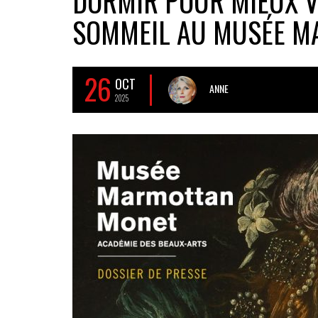
DORMIR POUR MIEUX VO
SOMMEIL AU MUSÉE 
26
OCT
ANNE
2025