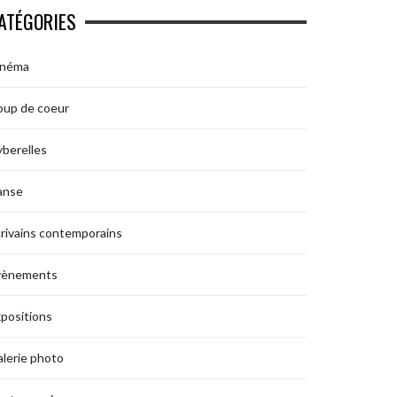
ATÉGORIES
inéma
oup de coeur
berelles
anse
rivains contemporains
vènements
positions
lerie photo