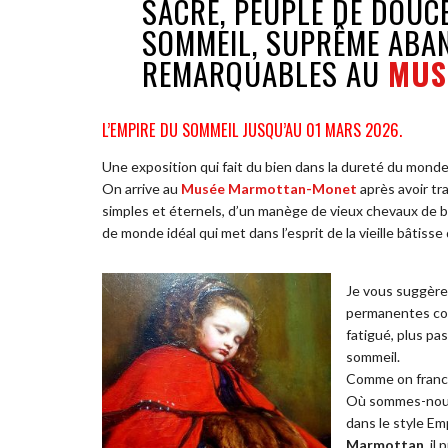
SACRÉ, PEUPLÉ DE DOUC
SOMMEIL, SUPRÊME ABA
REMARQUABLES AU
MUS
L’EMPIRE DU SOMMEIL JUSQU’AU 01 MARS 2026.
Une exposition qui fait du bien dans la dureté du monde
On arrive au
Musée Marmottan-Monet
après avoir tr
simples et éternels, d’un manège de vieux chevaux de b
de monde idéal qui met dans l’esprit de la vieille bâtisse
Je vous suggère 
permanentes com
fatigué, plus pas
sommeil.
Comme on franch
Où sommes-nous p
dans le style Em
Marmottan
, i