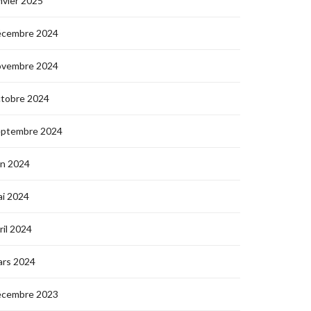
nvier 2025
écembre 2024
ovembre 2024
ctobre 2024
eptembre 2024
in 2024
i 2024
ril 2024
ars 2024
écembre 2023