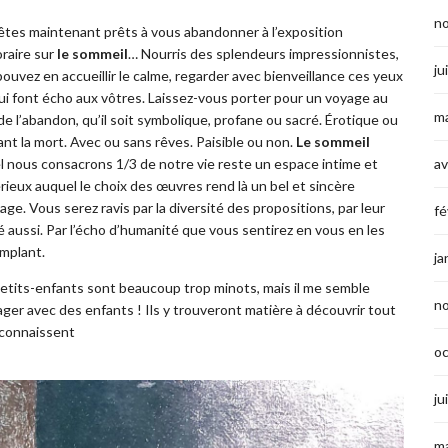
n
êtes maintenant prêts à vous abandonner à l’exposition
raire sur
le sommeil
… Nourris des splendeurs impressionnistes,
ju
ouvez en accueillir le calme, regarder avec bienveillance ces yeux
ui font écho aux vôtres. Laissez-vous porter pour un voyage au
ma
e l’abandon, qu’il soit symbolique, profane ou sacré. Érotique ou
nt la mort. Avec ou sans rêves. Paisible ou non.
Le sommeil
av
l nous consacrons 1/3 de notre vie reste un espace intime et
ieux auquel le choix des œuvres rend là un bel et sincère
e. Vous serez ravis par la diversité des propositions, par leur
fé
é aussi. Par l’écho d’humanité que vous sentirez en vous en les
mplant.
ja
etits-enfants sont beaucoup trop minots, mais il me semble
n
ager avec des enfants ! Ils y trouveront matière à découvrir tout
 connaissent
o
ju
ma