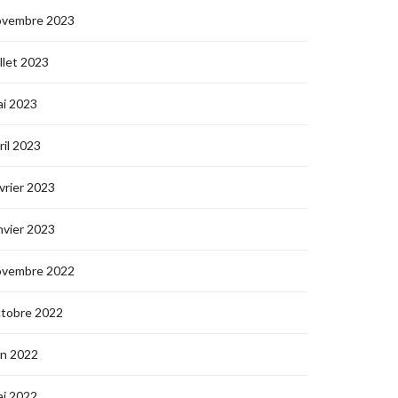
ovembre 2023
illet 2023
i 2023
ril 2023
vrier 2023
nvier 2023
ovembre 2022
ctobre 2022
in 2022
i 2022