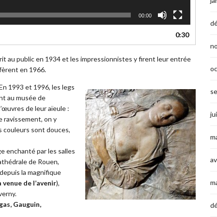
ja
00:00
d
0:30
n
rit au public en 1934 et les impressionnistes y firent leur entrée
o
ffèrent en 1966.
En 1993 et 1996, les legs
s
nt au musée de
’œuvres de leur aïeule :
ju
e ravissement, on y
es couleurs sont douces,
ma
e enchanté par les salles
av
athédrale de Rouen,
l depuis la magnifique
m
a venue de l’avenir
),
verny.
gas, Gauguin,
d