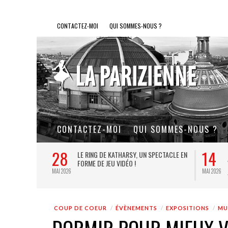
CONTACTEZ-MOI
QUI SOMMES-NOUS ?
CONTACTEZ-MOI
QUI SOMMES-NOUS ?
28
14
L DE FER, UN
LE RING DE KATHARSY, UN SPECTACLE EN
FORME DE JEU VIDÉO !
MAI 2026
MAI 2026
COUP DE COEUR
ÉVÈNEMENTS
EXPOSITIONS
MU