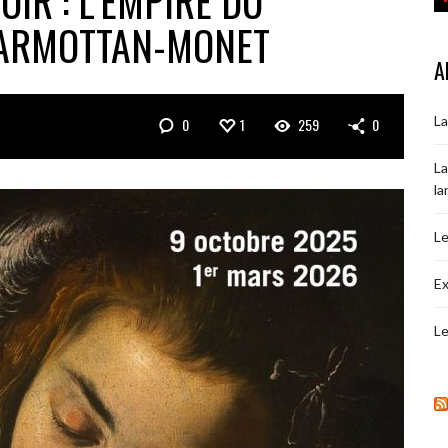
IR : L’EMPIRE DU
MARMOTTAN-MONET
A
La
0
1
259
0
La
la
Le
Ex
Le