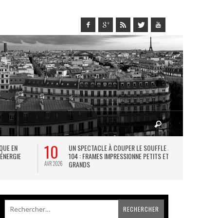
10
27
IQUE EN
UN SPECTACLE À COUPER LE SOUFFLE AU
L
 ÉNERGIE
104 : FRAMES IMPRESSIONNE PETITS ET
TH
GRANDS
AVR 2026
JUIL 2026