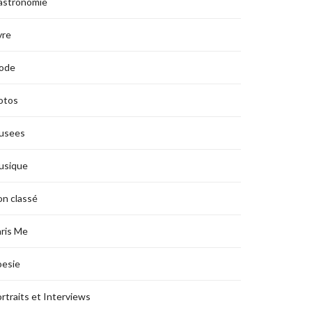
astronomie
vre
ode
otos
usees
usique
n classé
ris Me
oesie
rtraits et Interviews