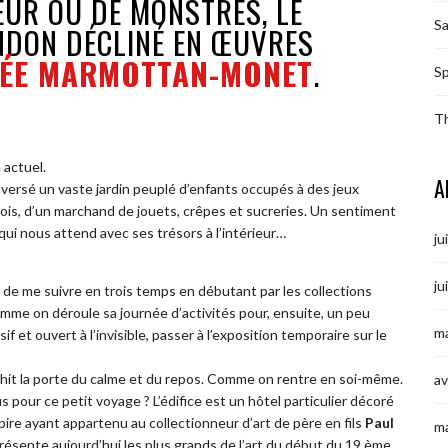
EUR OU DE MONSTRES, LE
S
NDON DÉCLINÉ EN ŒUVRES
ÉE MARMOTTAN-MONET
.
Sp
T
 actuel.
A
aversé un vaste jardin peuplé d’enfants occupés à des jeux
ois, d’un marchand de jouets, crêpes et sucreries. Un sentiment
 qui nous attend avec ses trésors à l’intérieur…
ju
ju
de me suivre en trois temps en débutant par les collections
me on déroule sa journée d’activités pour, ensuite, un peu
ma
sif et ouvert à l’invisible, passer à l’exposition temporaire sur le
it la porte du calme et du repos. Comme on rentre en soi-même.
av
our ce petit voyage ? L’édifice est un hôtel particulier décoré
pire ayant appartenu au collectionneur d’art de père en fils
Paul
m
l présente aujourd’hui les plus grands de l’art du début du 19 ème