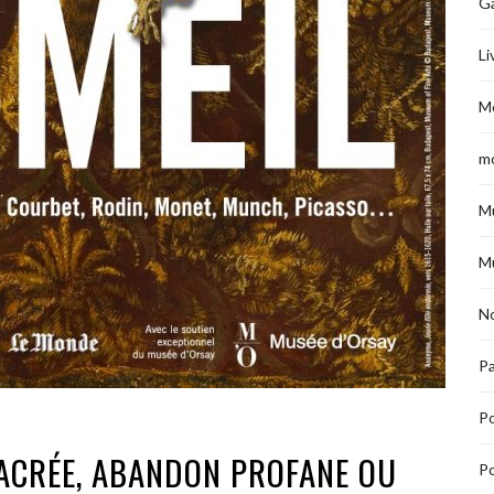
G
Li
M
m
M
M
No
Pa
P
ACRÉE, ABANDON PROFANE OU
Po