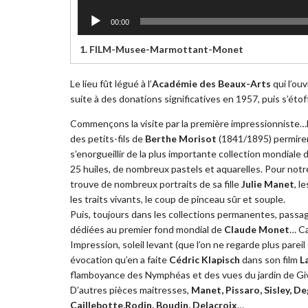
00:00
1.
FILM-Musee-Marmottant-Monet
Le lieu fût légué à l’
Académie des Beaux-Arts
qui l’ouv
suite à des donations significatives en 1957, puis s’éto
Commençons la visite par la première impressionniste…
des petits-fils de
Berthe Morisot
(1841/1895) permire
s’enorgueillir de la plus importante collection mondiale d
25 huiles, de nombreux pastels et aquarelles. Pour notr
trouve de nombreux portraits de sa fille
Julie Manet
, l
les traits vivants, le coup de pinceau sûr et souple.
Puis, toujours dans les collections permanentes, passag
dédiées au premier fond mondial de
Claude Monet
… C
Impression, soleil levant (que l’on ne regarde plus parei
évocation qu’en a faite
Cédric Klapisch
dans son film
L
flamboyance des Nymphéas et des vues du jardin de Gi
D’autres pièces maitresses,
Manet, Pissaro, Sisley, De
Caillebotte,
Rodin, Boudin, Delacroix
…