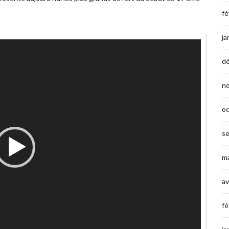
fé
ja
d
n
o
s
ma
av
fé