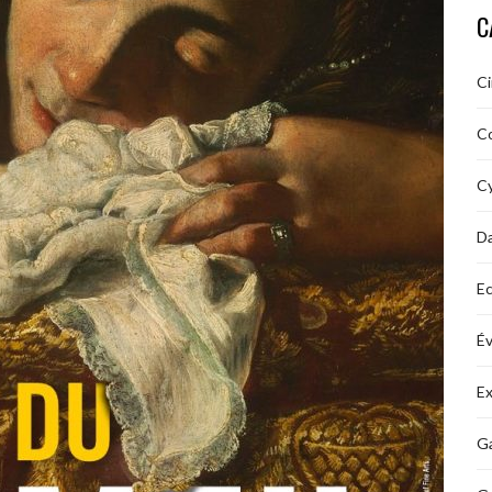
C
C
C
Cy
D
Ec
É
Ex
Ga