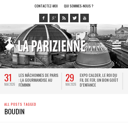
CONTACTEZ-MOI
QUI SOMMES-NOUS ?
31
29
LES MÂCHONNES DE PARIS
EXPO CALDER, LE ROI DU
: LA GOURMANDISE AU
FIL DE FER, UN BON GOÛT
FÉMININ
D’ENFANCE
MAI 2026
MAI 2026
M
ALL POSTS TAGGED
BOUDIN