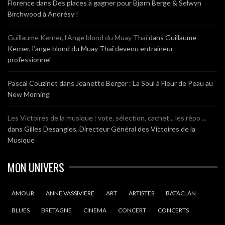
Florence
dans
Des places à gagner pour Bjørn Berge & Selwyn
Birchwood à Andrésy !
Guillaume Kerner, l’Ange blond du Muay Thaï
dans
Guillaume
Kerner, l’ange blond du Muay Thaï devenu entraineur
professionnel
Pascal Couzinet
dans
Jeanette Berger : La Soul à Fleur de Peau au
New Morning
Les Victoires de la musique : vote, sélection, cachet... les répo ...
dans
Gilles Desangles, Directeur Général des Victoires de la
Musique
MON UNIVERS
AMOUR
ANNE VASSIVIERE
ART
ARTISTES
BATACLAN
BLUES
BRETAGNE
CINEMA
CONCERT
CONCERTS