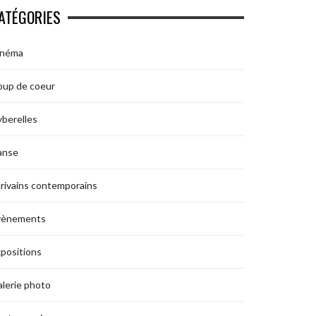
ATÉGORIES
inéma
oup de coeur
berelles
anse
rivains contemporains
vènements
positions
lerie photo