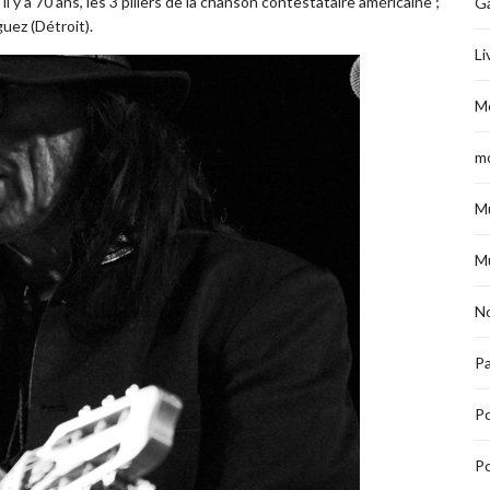
l y a 70 ans, les 3 piliers de la chanson contestataire américaine ;
G
uez (Détroit).
Li
M
m
M
M
No
Pa
P
Po