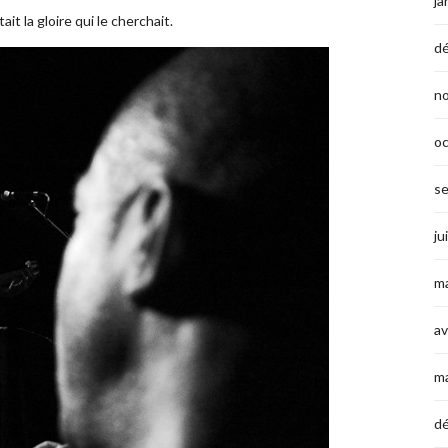
ja
it la gloire qui le cherchait.
d
n
o
s
ju
ma
av
m
d