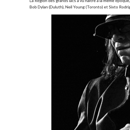
La Région des grands lacs a vu naître à la même époque, i
Bob Dylan (Duluth), Neil Young (Toronto) et Sixto Rodrig