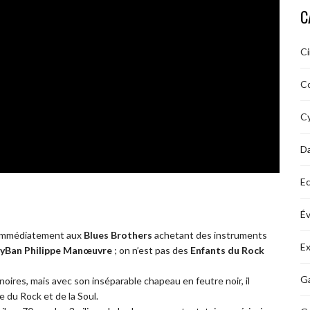
C
C
C
Cy
D
Ec
É
ais immédiatement aux
Blues Brothers
achetant des instruments
Ex
yBan Philippe Manœuvre
; on n’est pas des
Enfants du Rock
Ga
oires, mais avec son inséparable chapeau en feutre noir, il
e du Rock et de la Soul.