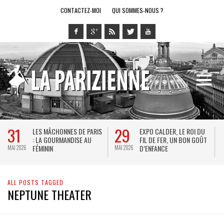
CONTACTEZ-MOI
QUI SOMMES-NOUS ?
31
29
LES MÂCHONNES DE PARIS
EXPO CALDER, LE ROI DU
: LA GOURMANDISE AU
FIL DE FER, UN BON GOÛT
FÉMININ
D’ENFANCE
MAI 2026
MAI 2026
M
ALL POSTS TAGGED
NEPTUNE THEATER