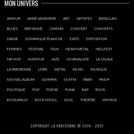
MON UNIVERS
AMOUR
ANNE VASSIVIERE
ART
ARTISTES
BATACLAN
BLUES
BRETAGNE
CINEMA
CONCERT
CONCERTS
DANSE
DOMINIQUE PLANCHE
EXPO
EXPOSITION
FEMMES
FESTIVAL
FILM
HEAVY METAL
HELLFEST
HIP HOP
HUMOUR
JAZZ
JOURNALISTE
LA CIGALE
LA PARIZIENNE
LIVRE
METAL
MUSIC
MUSIQUE
NOUVEL ALBUM
OLYMPIA
OUI FM
PARIS
PINUP
POLITIQUE
POP
POÉSIE
PUNK
RAP
ROCK
ROCKABILLY
ROCK N ROLL
SOUL
THÉATRE
VINTAGE
COPYRIGHT LA PARIZIENNE © 2014 - 2021