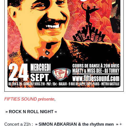
FIFTIES SOUND présente
,
» ROCK N ROLL NIGHT «
Concert a 21h :
» SIMON ABKARIAN & the rhythm men »
+