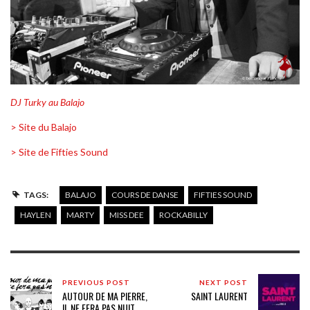
DJ Turky au Balajo
> Site du Balajo
> Site de Fifties Sound
TAGS:
BALAJO
COURS DE DANSE
FIFTIES SOUND
HAYLEN
MARTY
MISS DEE
ROCKABILLY
PREVIOUS POST
NEXT POST
AUTOUR DE MA PIERRE,
SAINT LAURENT
IL NE FERA PAS NUIT