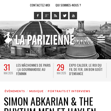
CONTACTEZ-MOI
QUI SOMMES-NOUS ?
31
29
LES MÂCHONNES DE PARIS
EXPO CALDER, LE ROI DU
: LA GOURMANDISE AU
FIL DE FER, UN BON GOÛT
FÉMININ
D’ENFANCE
MAI 2026
MAI 2026
M
ÉVÈNEMENTS
MUSIQUE
PORTRAITS ET INTERVIEWS
SIMON ABKARIAN & THE