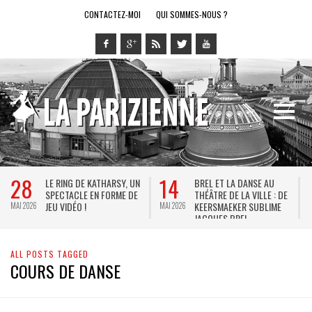
CONTACTEZ-MOI
QUI SOMMES-NOUS ?
28
14
LE RING DE KATHARSY, UN
BREL ET LA DANSE AU
SPECTACLE EN FORME DE
THÉÂTRE DE LA VILLE : DE
JEU VIDÉO !
KEERSMAEKER SUBLIME
MAI 2026
MAI 2026
M
JACQUES BREL
ALL POSTS TAGGED
COURS DE DANSE