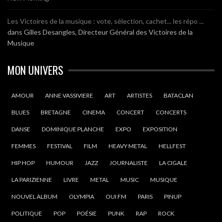
Les Victoires de la musique : vote, sélection, cachet... les répo ...
dans
Gilles Desangles, Directeur Général des Victoires de la
Musique
MON UNIVERS
AMOUR
ANNE VASSIVIERE
ART
ARTISTES
BATACLAN
BLUES
BRETAGNE
CINEMA
CONCERT
CONCERTS
DANSE
DOMINIQUE PLANCHE
EXPO
EXPOSITION
FEMMES
FESTIVAL
FILM
HEAVY METAL
HELLFEST
HIP HOP
HUMOUR
JAZZ
JOURNALISTE
LA CIGALE
LA PARIZIENNE
LIVRE
METAL
MUSIC
MUSIQUE
NOUVEL ALBUM
OLYMPIA
OUI FM
PARIS
PINUP
POLITIQUE
POP
POÉSIE
PUNK
RAP
ROCK