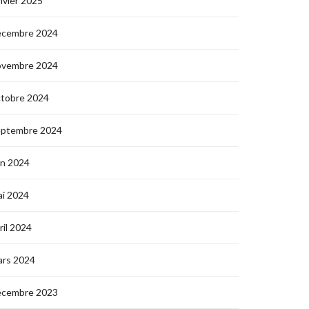
nvier 2025
écembre 2024
ovembre 2024
ctobre 2024
eptembre 2024
in 2024
i 2024
ril 2024
ars 2024
écembre 2023