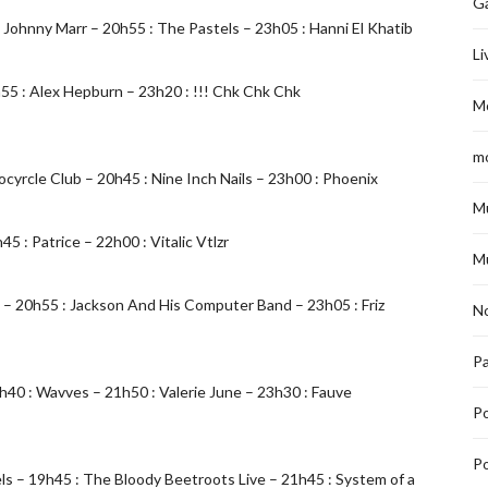
G
 Johnny Marr – 20h55 : The Pastels – 23h05 : Hanni El Khatib
Li
h55 : Alex Hepburn – 23h20 : !!! Chk Chk Chk
M
m
yrcle Club – 20h45 : Nine Inch Nails – 23h00 : Phoenix
M
 : Patrice – 22h00 : Vitalic Vtlzr
M
ze – 20h55 : Jackson And His Computer Band – 23h05 : Friz
No
Pa
9h40 : Wavves – 21h50 : Valerie June – 23h30 : Fauve
P
Po
s – 19h45 : The Bloody Beetroots Live – 21h45 : System of a