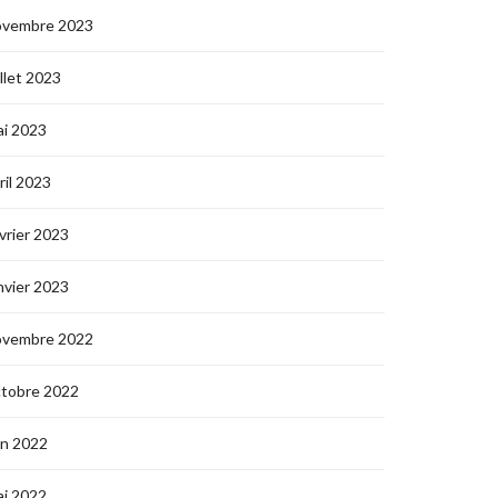
ovembre 2023
illet 2023
i 2023
ril 2023
vrier 2023
nvier 2023
ovembre 2022
ctobre 2022
in 2022
i 2022