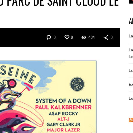
U PARC DE SAINT CLOUD LE
A
La
0
0
434
0
La
la
Le
Ex
Le