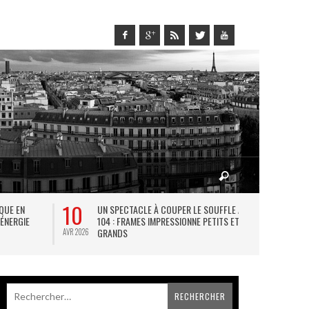
10
27
IQUE EN
UN SPECTACLE À COUPER LE SOUFFLE AU
L
 ÉNERGIE
104 : FRAMES IMPRESSIONNE PETITS ET
TH
GRANDS
AVR 2026
JUIL 2026