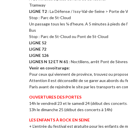
Tramway
LIGNE T2
: La Défense / Issy-Val-de-Seine > Porte de V
Stop : Parc de St-Cloud
Un passage tous les ¼ d’heure. A 5 minutes à pieds de l’
Bus
Stop : Parc de St-Cloud ou Pont de St-Cloud
LIGNE 52
LIGNE 72
LIGNE 126
LIGNES N 12 ET N 61
: Noctiliens, arrêt Pont de Sèvres
Venir en covoiturage:
Pour ceux qui viennent de province, trouvez ou propos
Attention il est déconseillé de se garer aux abords du f
Paris avant de rejoindre le site par les transports en c
OUVERTURES DES PORTES
14h le vendredi 23 et le samedi 24 (début des concerts 
13h le dimanche 25 (début des concerts à 14h)
LES ENFANTS À ROCK EN SEINE
+ L’entrée du festival est gratuite pour les enfants de 