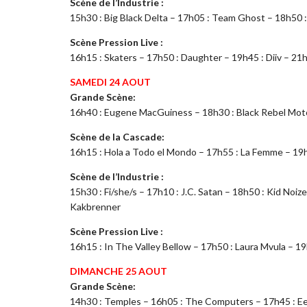
Scène de l’Industrie :
15h30 : Big Black Delta – 17h05 : Team Ghost – 18h50 :
Scène Pression Live :
16h15 : Skaters – 17h50 : Daughter – 19h45 : Diiv – 21
SAMEDI 24 AOUT
Grande Scène:
16h40 : Eugene MacGuiness – 18h30 : Black Rebel Motoc
Scène de la Cascade:
16h15 : Hola a Todo el Mondo – 17h55 : La Femme – 19h45
Scène de l’Industrie :
15h30 : Fi/she/s – 17h10 : J.C. Satan – 18h50 : Kid Noi
Kakbrenner
Scène Pression Live :
16h15 : In The Valley Bellow – 17h50 : Laura Mvula – 1
DIMANCHE 25 AOUT
Grande Scène:
14h30 : Temples – 16h05 : The Computers – 17h45 : Eel