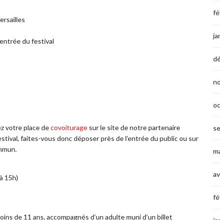
fé
ersailles
ja
entrée du festival
d
n
o
ez votre place de
covoiturage
sur le site de notre partenaire
s
estival, faites-vous donc déposer près de l’entrée du public ou sur
ommun.
ma
av
à 15h)
fé
moins de 11 ans, accompagnés d’un adulte muni d’un billet