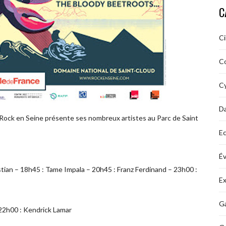
C
C
C
Cy
D
l Rock en Seine présente ses nombreux artistes au Parc de Saint
Ec
É
ian – 18h45 : Tame Impala – 20h45 : Franz Ferdinand – 23h00 :
Ex
Ga
22h00 : Kendrick Lamar