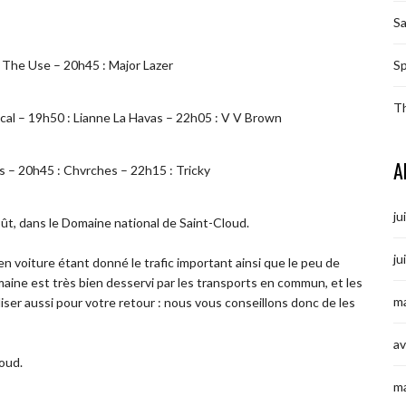
S
p The Use – 20h45 : Major Lazer
Sp
T
ical – 19h50 : Lianne La Havas – 22h05 : V V Brown
A
s – 20h45 : Chvrches – 22h15 : Tricky
ju
oût, dans le Domaine national de Saint-Cloud.
ju
n voiture étant donné le trafic important ainsi que le peu de
omaine est très bien desservi par les transports en commun, et les
ma
iser aussi pour votre retour : nous vous conseillons donc de les
av
loud.
m