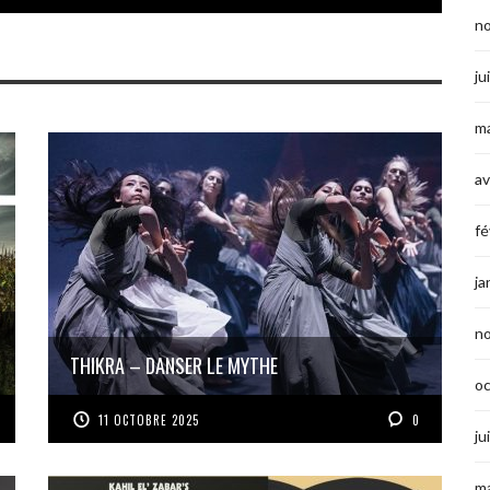
n
ju
ma
av
fé
ja
n
THIKRA – DANSER LE MYTHE
o
11 OCTOBRE 2025
0
ju
ma