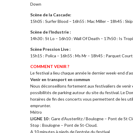
Down
Scène de la Cascade:
15h05 : Surfer Blood – 16h55 : Mac Miller – 18h45 : Ski
Scène de l’Industrie :
14h30 : St Lo – 16h10 : Wall Of Death – 17h50 : Is Trop
Scène Pression Live :
15h15 : Polica – 16h55 : Ms Mr – 18h45 : Parquet Court
COMMENT VENIR ?
Le festival a lieu chaque année le dernier week-end d’a
Venir en transport en commun
Nous déconseillons fortement aux festivaliers de venir e
possibilités de parking autour du site du festival. Le D
horaires de fin des concerts vous permettent de les util
emprunter.
Métro
LIGNE 10
: Gare d’Austerlitz / Boulogne – Pont de St C
Stop : Boulogne – Pont de St-Cloud.
A 10 minutes à pieds de l’entrée du festival