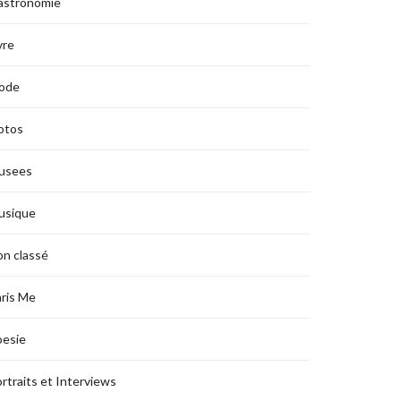
astronomie
vre
ode
otos
usees
usique
n classé
ris Me
oesie
rtraits et Interviews