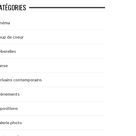
ATÉGORIES
inéma
oup de coeur
berelles
anse
rivains contemporains
vènements
positions
lerie photo