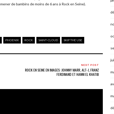
ja
mmener de bambins de moins de 6 ans à Rock en Seine).
d
n
o
PHOENIX
ROCK
SAINT-CLOUD
SKIP THE USE
s
ju
NEXT POST
ROCK EN SEINE EN IMAGES: JOHNNY MARR, ALT-J, FRANZ
ma
FERDINAND ET HANNI EL KHATIB
av
m
d