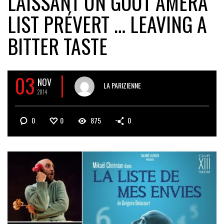
LAISSANT UN GOÛT AMER
A
LIST PRÉVERT … LEAVING A
BITTER TASTE
03
NOV
LA PARIZIENNE
2014
0
0
875
0