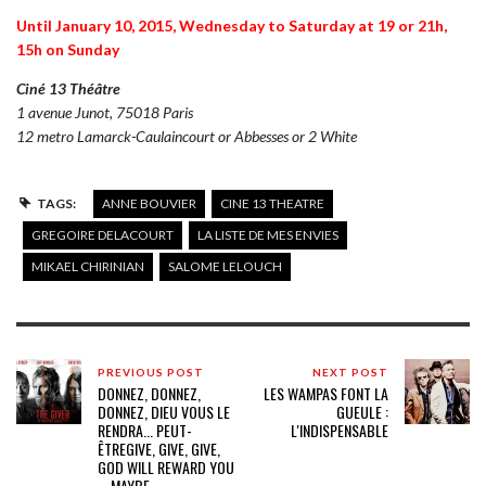
Until January 10, 2015, Wednesday to Saturday at 19 or 21h,
15h on Sunday
Ciné 13 Théâtre
1 avenue Junot, 75018 Paris
12 metro Lamarck-Caulaincourt or Abbesses or 2 White
TAGS:
ANNE BOUVIER
CINE 13 THEATRE
GREGOIRE DELACOURT
LA LISTE DE MES ENVIES
MIKAEL CHIRINIAN
SALOME LELOUCH
PREVIOUS POST
NEXT POST
DONNEZ, DONNEZ,
LES WAMPAS FONT LA
DONNEZ, DIEU VOUS LE
GUEULE :
RENDRA... PEUT-
L'INDISPENSABLE
ÊTRE
GIVE, GIVE, GIVE,
GOD WILL REWARD YOU
... MAYBE