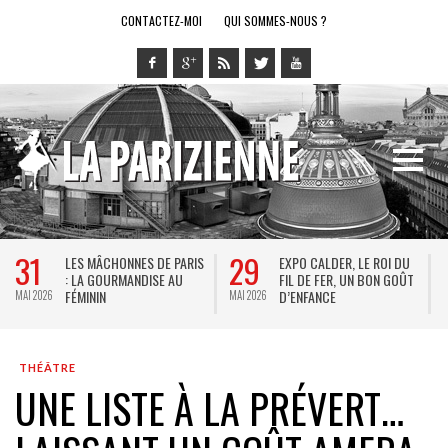
CONTACTEZ-MOI
QUI SOMMES-NOUS ?
31
29
LES MÂCHONNES DE PARIS
EXPO CALDER, LE ROI DU
: LA GOURMANDISE AU
FIL DE FER, UN BON GOÛT
FÉMININ
D’ENFANCE
MAI 2026
MAI 2026
M
THÉÂTRE
UNE LISTE À LA PRÉVERT…