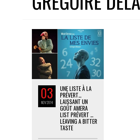
GREGOIRE DEL
03
UNE LISTE À LA
PRÉVERT…
LAISSANT UN
NOV
2014
GOÛT AMER
A
LIST PRÉVERT …
LEAVING A BITTER
TASTE