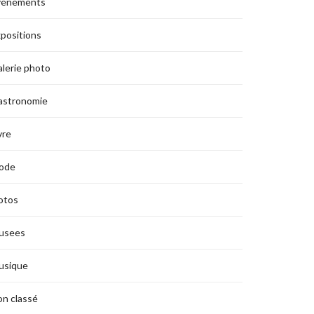
vènements
positions
lerie photo
astronomie
vre
ode
otos
usees
usique
n classé