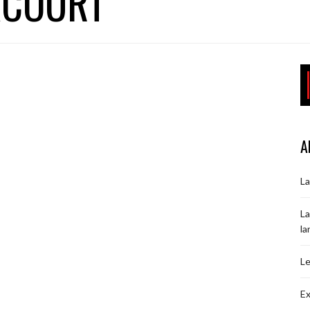
ACOURT
A
La
La
la
Le
Ex