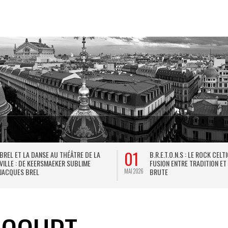
01
BREL ET LA DANSE AU THÉÂTRE DE LA
B.R.E.T.O.N.S : LE ROCK CELT
VILLE : DE KEERSMAEKER SUBLIME
FUSION ENTRE TRADITION ET
JACQUES BREL
BRUTE
MAI 2026