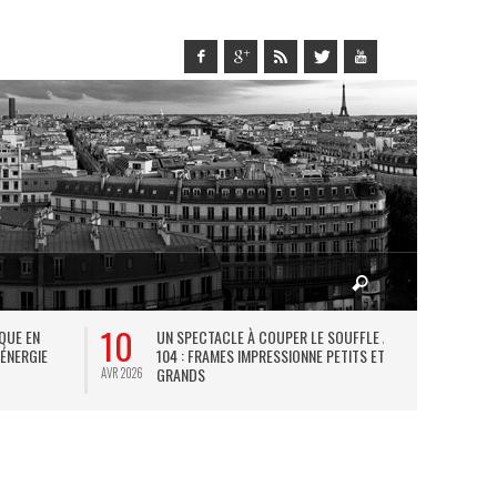
10
27
IQUE EN
UN SPECTACLE À COUPER LE SOUFFLE AU
L
 ÉNERGIE
104 : FRAMES IMPRESSIONNE PETITS ET
TH
GRANDS
AVR 2026
JUIL 2026