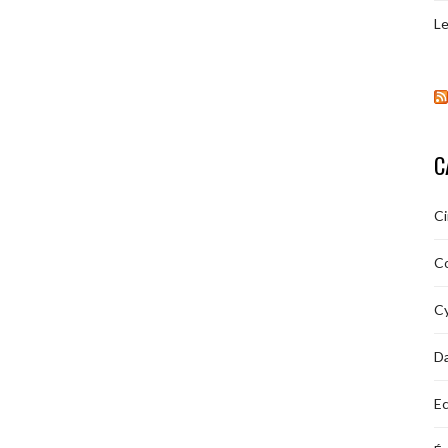
Le
C
C
C
Cy
D
Ec