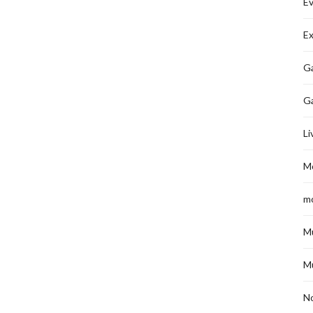
É
Ex
Ga
G
Li
M
m
M
M
No