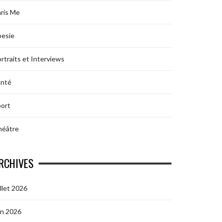
ris Me
oesie
rtraits et Interviews
anté
ort
héâtre
RCHIVES
illet 2026
in 2026