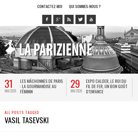
CONTACTEZ-MOI
QUI SOMMES-NOUS ?
31
29
LES MÂCHONNES DE PARIS
EXPO CALDER, LE ROI DU
: LA GOURMANDISE AU
FIL DE FER, UN BON GOÛT
FÉMININ
D’ENFANCE
MAI 2026
MAI 2026
M
ALL POSTS TAGGED
VASIL TASEVSKI