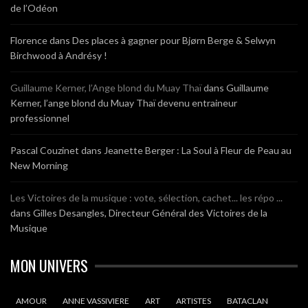
de l’Odéon
Florence
dans
Des places à gagner pour Bjørn Berge & Selwyn
Birchwood à Andrésy !
Guillaume Kerner, l’Ange blond du Muay Thaï
dans
Guillaume
Kerner, l’ange blond du Muay Thaï devenu entraineur
professionnel
Pascal Couzinet
dans
Jeanette Berger : La Soul à Fleur de Peau au
New Morning
Les Victoires de la musique : vote, sélection, cachet... les répo ...
dans
Gilles Desangles, Directeur Général des Victoires de la
Musique
MON UNIVERS
AMOUR
ANNE VASSIVIERE
ART
ARTISTES
BATACLAN