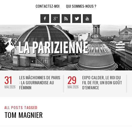
CONTACTEZ-MOI
QUI SOMMES-NOUS ?
31
29
LES MÂCHONNES DE PARIS
EXPO CALDER, LE ROI DU
: LA GOURMANDISE AU
FIL DE FER, UN BON GOÛT
FÉMININ
D’ENFANCE
MAI 2026
MAI 2026
M
ALL POSTS TAGGED
TOM MAGNIER