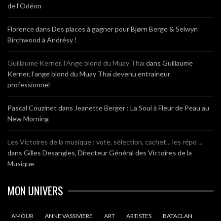
de l’Odéon
Florence
dans
Des places à gagner pour Bjørn Berge & Selwyn
Birchwood à Andrésy !
Guillaume Kerner, l’Ange blond du Muay Thaï
dans
Guillaume
Kerner, l’ange blond du Muay Thaï devenu entraineur
professionnel
Pascal Couzinet
dans
Jeanette Berger : La Soul à Fleur de Peau au
New Morning
Les Victoires de la musique : vote, sélection, cachet... les répo ...
dans
Gilles Desangles, Directeur Général des Victoires de la
Musique
MON UNIVERS
AMOUR
ANNE VASSIVIERE
ART
ARTISTES
BATACLAN