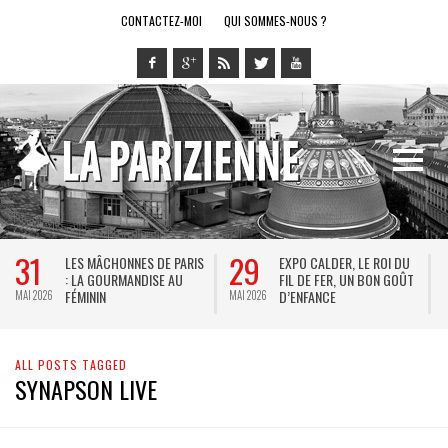
CONTACTEZ-MOI
QUI SOMMES-NOUS ?
31
29
LES MÂCHONNES DE PARIS
EXPO CALDER, LE ROI DU
: LA GOURMANDISE AU
FIL DE FER, UN BON GOÛT
FÉMININ
D’ENFANCE
MAI 2026
MAI 2026
M
ALL POSTS TAGGED
SYNAPSON LIVE