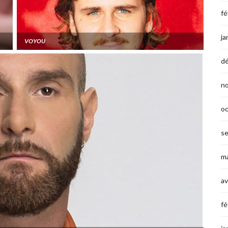
fé
ja
VOYOU
d
n
o
s
ma
av
fé