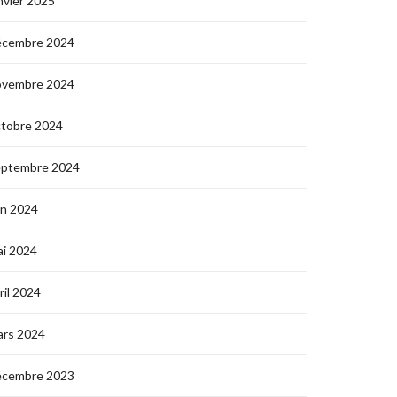
nvier 2025
écembre 2024
ovembre 2024
ctobre 2024
eptembre 2024
in 2024
i 2024
ril 2024
ars 2024
écembre 2023