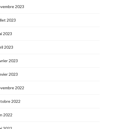
ovembre 2023
illet 2023
i 2023
ril 2023
vrier 2023
nvier 2023
ovembre 2022
ctobre 2022
in 2022
i 2022