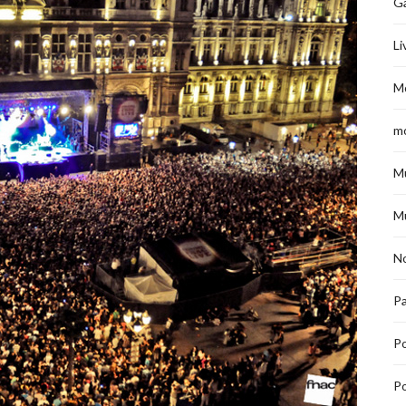
G
Li
M
m
M
M
No
Pa
P
Po