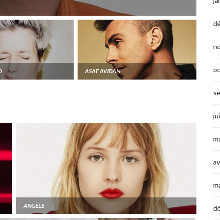
ja
d
n
o
D
ASAF AVIDAN
s
ju
ma
av
m
ANGÈLE
d