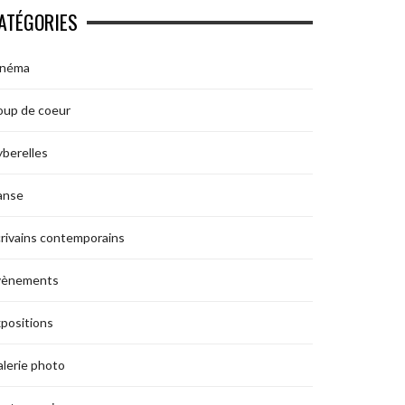
ATÉGORIES
inéma
oup de coeur
berelles
anse
rivains contemporains
vènements
positions
lerie photo