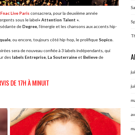
S
,
Fnac Live Paris
consacrera, pour la deuxième année
ergents sous le label
« Attention Talent »
.
Sp
obsédante de
Degree
, l’énergie et les chansons aux accents hip-
T
quale
, ou encore, toujours côté hip-hop, le prolifique
Sopico
.
 soirées sera de nouveau confiée à 3 labels indépendants, qui
A
our des
labels Entreprise
,
La Souterraine
et
Believe
de
ju
VIS DE 17H À MINUIT
ju
ma
av
m