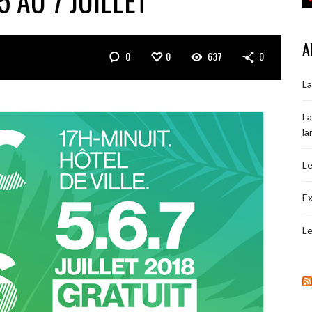
5 AU 7 JUILLET
A
0
0
637
0
La
La
la
Le
Ex
Le