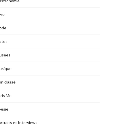
astronomie
vre
ode
otos
usees
usique
n classé
ris Me
oesie
rtraits et Interviews