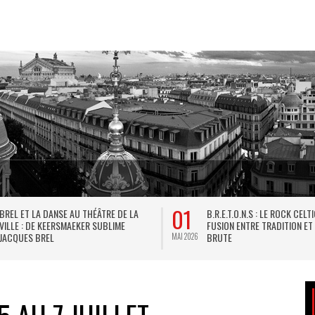
01
BREL ET LA DANSE AU THÉÂTRE DE LA
B.R.E.T.O.N.S : LE ROCK CELT
VILLE : DE KEERSMAEKER SUBLIME
FUSION ENTRE TRADITION ET
JACQUES BREL
BRUTE
MAI 2026