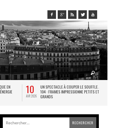
10
27
IQUE EN
UN SPECTACLE À COUPER LE SOUFFLE AU
L
 ÉNERGIE
104 : FRAMES IMPRESSIONNE PETITS ET
TH
GRANDS
AVR 2026
JUIL 2026