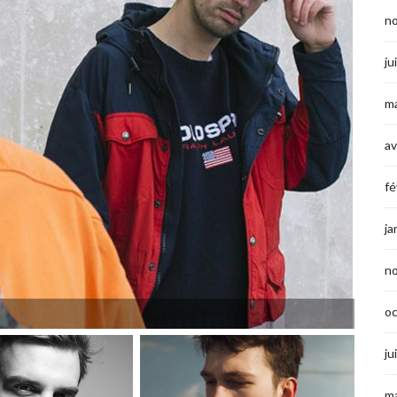
n
ju
ma
av
fé
ja
n
o
ju
ma