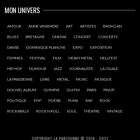
MON UNIVERS
AMOUR
ANNE VASSIVIERE
ART
ARTISTES
BATACLAN
BLUES
BRETAGNE
CINEMA
CONCERT
CONCERTS
DANSE
DOMINIQUE PLANCHE
EXPO
EXPOSITION
FEMMES
FESTIVAL
FILM
HEAVY METAL
HELLFEST
HIP HOP
HUMOUR
JAZZ
JOURNALISTE
LA CIGALE
LA PARIZIENNE
LIVRE
METAL
MUSIC
MUSIQUE
NOUVEL ALBUM
OLYMPIA
OUI FM
PARIS
PINUP
POLITIQUE
POP
POÉSIE
PUNK
RAP
ROCK
ROCKABILLY
ROCK N ROLL
SOUL
THÉATRE
VINTAGE
COPYRIGHT LA PARIZIENNE © 2014 - 2021