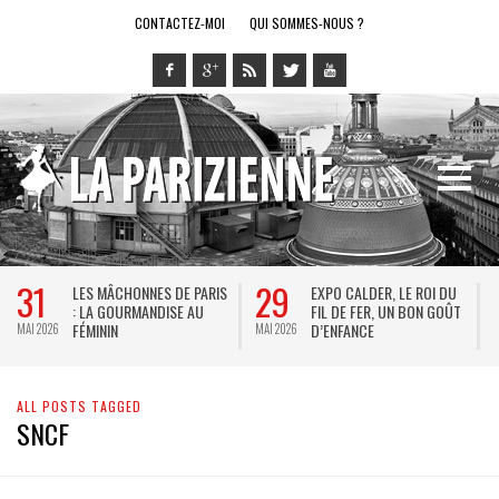
CONTACTEZ-MOI
QUI SOMMES-NOUS ?
31
29
LES MÂCHONNES DE PARIS
EXPO CALDER, LE ROI DU
: LA GOURMANDISE AU
FIL DE FER, UN BON GOÛT
FÉMININ
D’ENFANCE
MAI 2026
MAI 2026
M
ALL POSTS TAGGED
SNCF