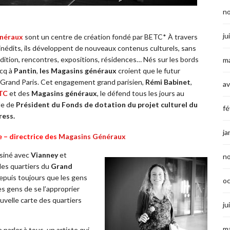
n
ju
énéraux
sont un centre de création fondé par BETC* À travers
inédits, ils développent de nouveaux contenus culturels, sans
édition, rencontres, expositions, résidences… Nés sur les bords
ma
rcq à
Pantin
,
les Magasins généraux
croient que le futur
e Grand Paris. Cet engagement grand parisien,
Rémi Babinet
,
av
TC
et des
Magasins généraux
, le défend tous les jours au
le de
Président du Fonds de dotation du projet culturel du
fé
ress.
ja
 – directrice des
Magasins Généraux
siné avec
Vianney
et
n
des quartiers du
Grand
depuis toujours que les gens
o
les gens de se l’approprier
ouvelle carte des quartiers
ju
ma
 parler à tous, un artiste qui