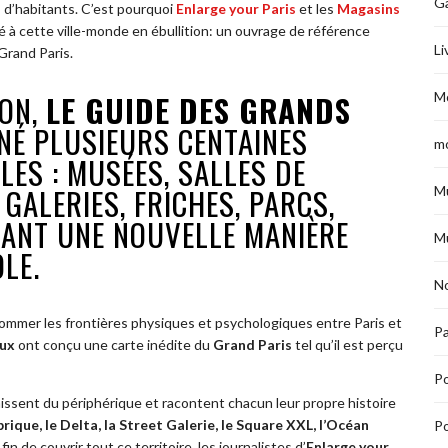
G
s d’habitants. C’est pourquoi
Enlarge your Paris
et les
Magasins
é à cette ville-monde en ébullition: un ouvrage de référence
Li
Grand Paris.
ION,
LE GUIDE DES GRANDS
M
NÉ PLUSIEURS CENTAINES
m
ES : MUSÉES, SALLES DE
GALERIES, FRICHES, PARCS,
M
ANT UNE NOUVELLE MANIÈRE
M
LE.
No
ommer les frontières physiques et psychologiques entre Paris et
Pa
aux
ont conçu une carte inédite du
Grand Paris
tel qu’il est perçu
P
issent du périphérique et racontent chacun leur propre histoire
brique, le Delta, la Street Galerie, le Square XXL, l’Océan
Po
fin de couvrir tout ce territoire, les journalistes d’
Enlarge your