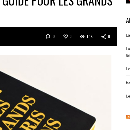
R GUIDE POUR LES GRANDS
A
La
0
0
1.1K
0
La
la
Le
Ex
Le