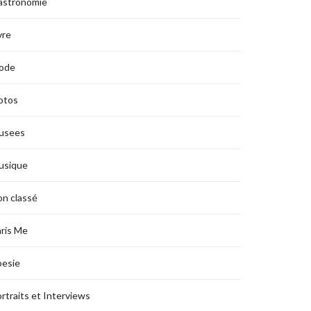
astronomie
vre
ode
otos
usees
usique
n classé
ris Me
oesie
rtraits et Interviews