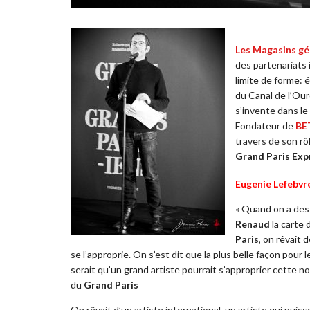
Les Magasins g
des partenariats 
limite de forme: 
du Canal de l’Ou
s’invente dans l
Fondateur de
BE
travers de son rô
Grand Paris Exp
Eugenie Lefebvre
« Quand on a des
Renaud
la carte 
Paris
, on rêvait 
se l’approprie. On s’est dit que la plus belle façon pour 
serait qu’un grand artiste pourrait s’approprier cette n
du
Grand Paris
On rêvait d’un artiste international, un artiste qui puisse