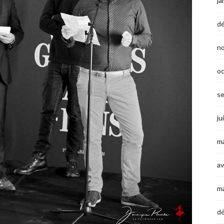
ja
d
n
o
s
ju
ma
av
m
d