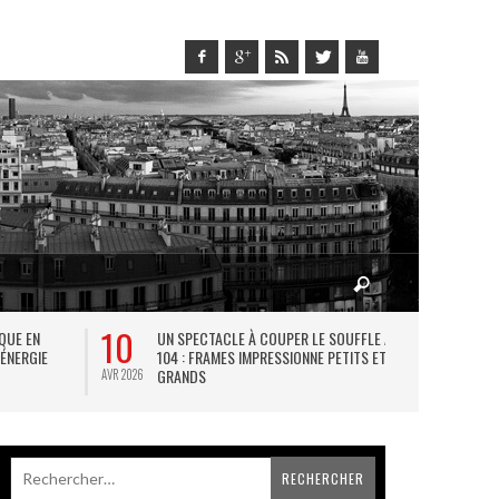
29
ÂCHONNES DE PARIS : LA
EXPO CALDER, LE ROI DU FIL DE FE
ANDISE AU FÉMININ
BON GOÛT D’ENFANCE
MAI 2026