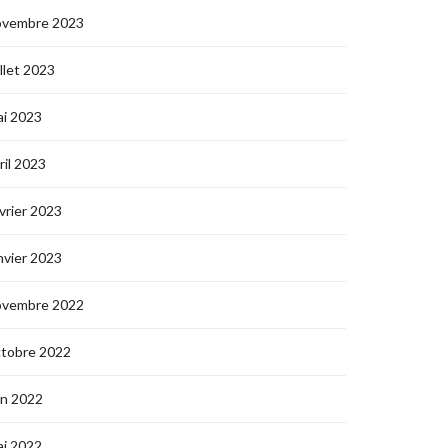
ovembre 2023
illet 2023
i 2023
ril 2023
vrier 2023
nvier 2023
ovembre 2022
ctobre 2022
in 2022
i 2022