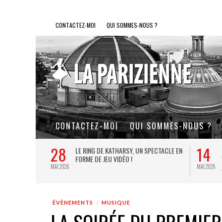
CONTACTEZ-MOI
QUI SOMMES-NOUS ?
CONTACTEZ-MOI
QUI SOMMES-NOUS ?
27
SPECTACLE À COUPER LE SOUFFLE AU
LA GOULUE : LE COUP DE CŒUR
 : FRAMES IMPRESSIONNE PETITS ET
THÉÂTRAL DE L’ÉTÉ PARISIEN
ANDS
JUIL 2026
ÉVÈNEMENTS
MUSIQUE