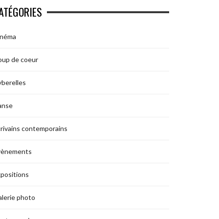
ATÉGORIES
inéma
oup de coeur
berelles
anse
rivains contemporains
vènements
positions
lerie photo