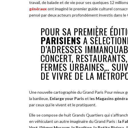
travail, de balade et de vie pour ses quelques 12 million
généraux
ont imaginé le premier guide culturel consacr
pensé par deux acteurs profondément investis dans le 
POUR SA PREMIÈRE ÉDIT
PARISIENS
A SÉLECTION
D’ADRESSES IMMANQUABL
CONCERT, RESTAURANTS, 
FERMES URBAINES… SUIV
DE VIVRE DE LA MÉTROPO
Une nouvelle cartographie du Grand Paris Pour mieux g
la banlieue,
Enlarge your Paris
et l
es Magasins génér
par ceux qui le vivent et le pratiquent.
Elle se compose de huit Grands Quartiers qui s’affranch
en véhiculant un autre imaginaire du Grand Paris :
la Fa
Vert, l’Hyper Museum, le Rooftop, la Petite Riviera.
A