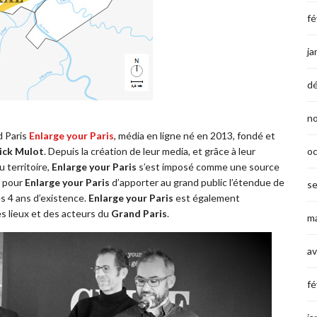
fé
ja
d
n
d Paris
Enlarge your Paris
, média en ligne né en 2013, fondé et
o
ick Mulot
. Depuis la création de leur media, et grâce à leur
 territoire,
Enlarge your Paris
s’est imposé comme une source
n pour
Enlarge your Paris
d’apporter au grand public l’étendue de
s
s 4 ans d’existence.
Enlarge your Paris
est également
s lieux et des acteurs du
Grand Paris
.
ma
av
fé