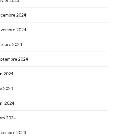
nvier 2025
écembre 2024
ovembre 2024
ctobre 2024
eptembre 2024
in 2024
i 2024
ril 2024
ars 2024
écembre 2023