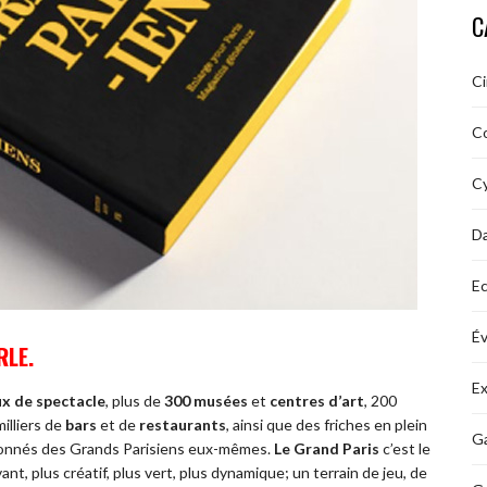
C
C
C
Cy
D
Ec
É
RLE.
Ex
ux de spectacle
, plus de
300 musées
et
centres d’art
, 200
milliers de
bars
et de
restaurants
, ainsi que des friches en plein
Ga
pçonnés des Grands Parisiens eux-mêmes.
Le Grand Paris
c’est le
vant, plus créatif, plus vert, plus dynamique; un terrain de jeu, de