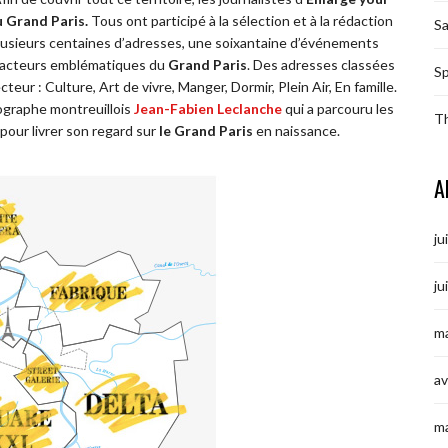
 Grand Paris.
Tous ont participé à la sélection et à la rédaction
S
lusieurs centaines d’adresses, une soixantaine d’événements
s acteurs emblématiques du
Grand Paris
. Des adresses classées
Sp
teur : Culture, Art de vivre, Manger, Dormir, Plein Air, En famille.
tographe montreuillois
Jean-Fabien Leclanche
qui a parcouru les
T
pour livrer son regard sur
le Grand Paris
en naissance.
A
ju
ju
ma
av
m