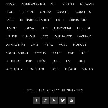
AMOUR
ANNE VASSIVIERE
ART
ARTISTES
BATACLAN
BLUES
BRETAGNE
CINEMA
CONCERT
CONCERTS
DANSE
DOMINIQUE PLANCHE
EXPO
EXPOSITION
FEMMES
FESTIVAL
FILM
HEAVY METAL
HELLFEST
HIP HOP
HUMOUR
JAZZ
JOURNALISTE
LA CIGALE
LA PARIZIENNE
LIVRE
METAL
MUSIC
MUSIQUE
NOUVEL ALBUM
OLYMPIA
OUI FM
PARIS
PINUP
POLITIQUE
POP
POÉSIE
PUNK
RAP
ROCK
ROCKABILLY
ROCK N ROLL
SOUL
THÉATRE
VINTAGE
COPYRIGHT LA PARIZIENNE © 2014 - 2021