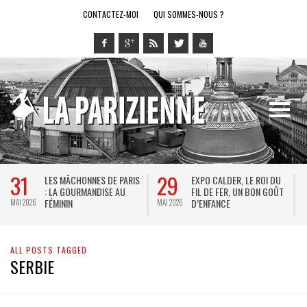
CONTACTEZ-MOI
QUI SOMMES-NOUS ?
31
29
LES MÂCHONNES DE PARIS
EXPO CALDER, LE ROI DU
: LA GOURMANDISE AU
FIL DE FER, UN BON GOÛT
FÉMININ
D’ENFANCE
MAI 2026
MAI 2026
M
ALL POSTS TAGGED
SERBIE