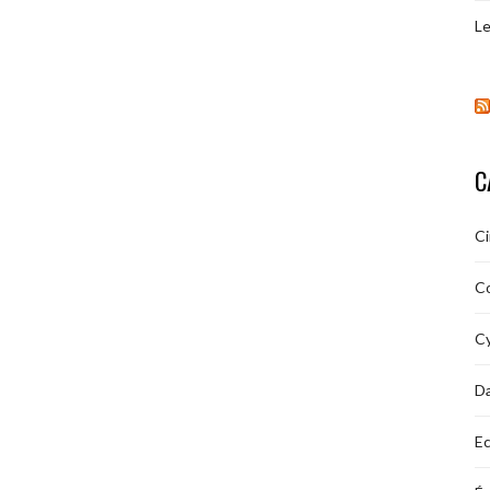
Le
C
C
C
Cy
D
Ec