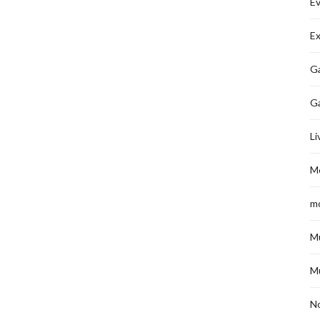
É
Ex
Ga
G
Li
M
m
M
M
No