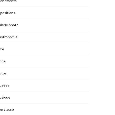
vènements
positions
lerie photo
astronomie
vre
ode
otos
usees
usique
n classé