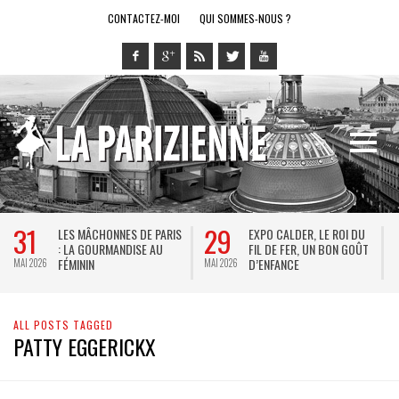
CONTACTEZ-MOI
QUI SOMMES-NOUS ?
31
29
LES MÂCHONNES DE PARIS
EXPO CALDER, LE ROI DU
: LA GOURMANDISE AU
FIL DE FER, UN BON GOÛT
FÉMININ
D’ENFANCE
MAI 2026
MAI 2026
M
ALL POSTS TAGGED
PATTY EGGERICKX