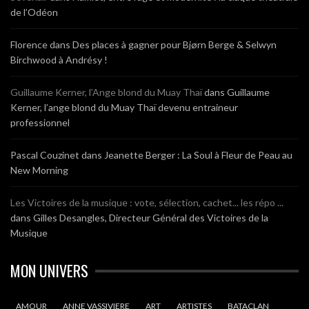
de l’Odéon
Florence
dans
Des places à gagner pour Bjørn Berge & Selwyn
Birchwood à Andrésy !
Guillaume Kerner, l’Ange blond du Muay Thaï
dans
Guillaume
Kerner, l’ange blond du Muay Thaï devenu entraineur
professionnel
Pascal Couzinet
dans
Jeanette Berger : La Soul à Fleur de Peau au
New Morning
Les Victoires de la musique : vote, sélection, cachet... les répo ...
dans
Gilles Desangles, Directeur Général des Victoires de la
Musique
MON UNIVERS
AMOUR
ANNE VASSIVIERE
ART
ARTISTES
BATACLAN