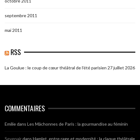
octobre 2011
septembre 2011
mai 2011
RSS
La Goulue : le coup de cœur théâtral de l’été parisien
27 juillet 2026
COMMENTAIRES
Emilie
dans
Les Mâchonnes de Paris : la gourmandise au féminin
Sevenair
dans
Hamlet, entre rage et modernité : la claque théâtrale