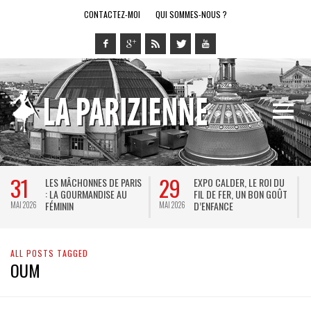
CONTACTEZ-MOI
QUI SOMMES-NOUS ?
31
29
LES MÂCHONNES DE PARIS
EXPO CALDER, LE ROI DU
: LA GOURMANDISE AU
FIL DE FER, UN BON GOÛT
FÉMININ
D’ENFANCE
MAI 2026
MAI 2026
M
ALL POSTS TAGGED
OUM