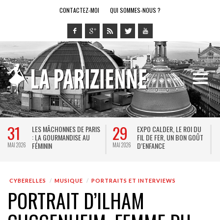
CONTACTEZ-MOI
QUI SOMMES-NOUS ?
29
28
NNES DE PARIS
EXPO CALDER, LE ROI DU
LE RING DE KA
MANDISE AU
FIL DE FER, UN BON GOÛT
SPECTACLE EN
D’ENFANCE
JEU VIDÉO !
MAI 2026
MAI 2026
CYBERELLES
MUSIQUE
PORTRAITS ET INTERVIEWS
PORTRAIT D’ILHAM