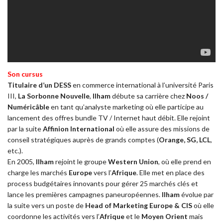
Son cursus
Titulaire d’un DESS
en commerce international à l’université Paris
III,
La Sorbonne Nouvelle
,
Ilham
débute sa carrière chez
Noos /
Numéricâble
en tant qu’analyste marketing où elle participe au
lancement des offres bundle TV / Internet haut débit. Elle rejoint
par la suite
Affinion International
où elle assure des missions de
conseil stratégiques auprès de grands comptes (
Orange, SG, LCL
,
etc.).
En 2005,
Ilham
rejoint le groupe
Western Union
, où elle prend en
charge les marchés
Europe
vers l’
Afrique
. Elle met en place des
process budgétaires innovants pour gérer 25 marchés clés et
lance les premières campagnes paneuropéennes.
Ilham
évolue par
la suite vers un poste de
Head of Marketing Europe & CIS
où elle
coordonne les activités vers l’
Afrique
et le
Moyen Orient
mais