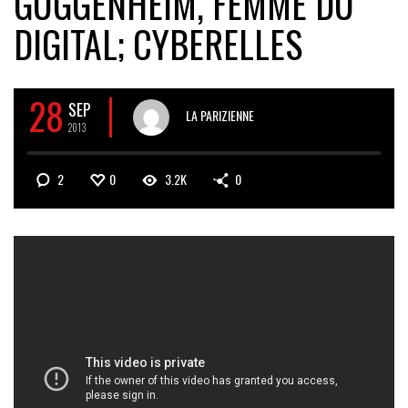
GUGGENHEIM, FEMME DU
DIGITAL; CYBERELLES
28
SEP
LA PARIZIENNE
2013
2
0
3.2K
0