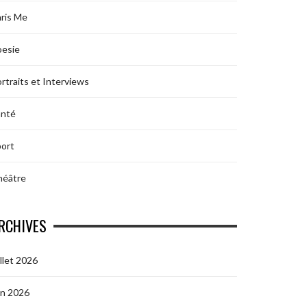
ris Me
oesie
rtraits et Interviews
anté
ort
héâtre
RCHIVES
illet 2026
in 2026