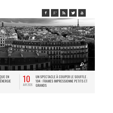
10
27
IQUE EN
UN SPECTACLE À COUPER LE SOUFFLE AU
L
 ÉNERGIE
104 : FRAMES IMPRESSIONNE PETITS ET
TH
GRANDS
AVR 2026
JUIL 2026