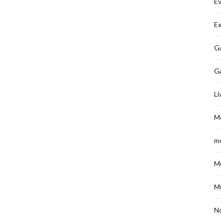
É
Ex
Ga
G
Li
M
m
M
M
No