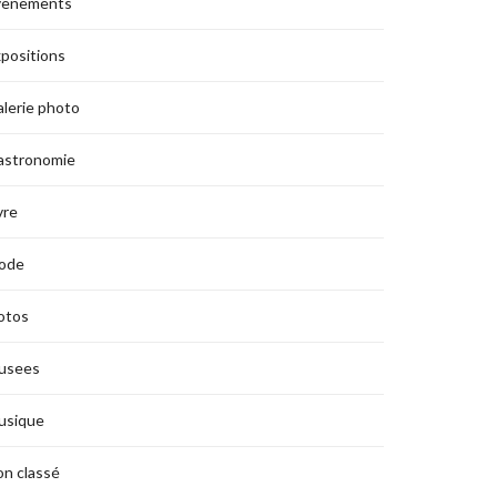
vènements
positions
lerie photo
astronomie
vre
ode
otos
usees
usique
n classé