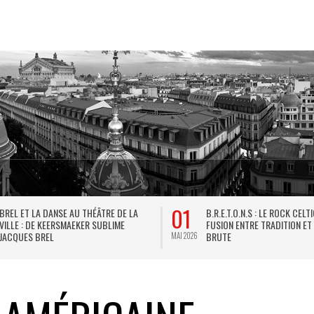
01
BREL ET LA DANSE AU THÉÂTRE DE LA
B.R.E.T.O.N.S : LE ROCK CELT
VILLE : DE KEERSMAEKER SUBLIME
FUSION ENTRE TRADITION ET
JACQUES BREL
BRUTE
MAI 2026