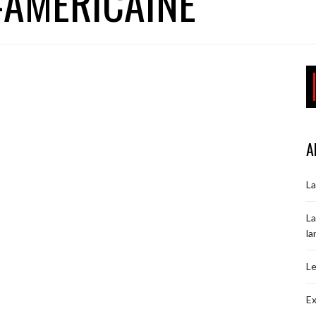
-AMÉRICAINE
A
La
La
la
Le
Ex