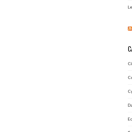
Le
C
C
C
Cy
D
Ec