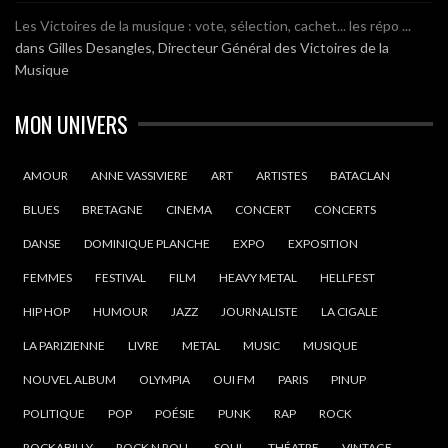
Les Victoires de la musique : vote, sélection, cachet... les répo ...
dans
Gilles Desangles, Directeur Général des Victoires de la
Musique
MON UNIVERS
AMOUR
ANNE VASSIVIERE
ART
ARTISTES
BATACLAN
BLUES
BRETAGNE
CINEMA
CONCERT
CONCERTS
DANSE
DOMINIQUE PLANCHE
EXPO
EXPOSITION
FEMMES
FESTIVAL
FILM
HEAVY METAL
HELLFEST
HIP HOP
HUMOUR
JAZZ
JOURNALISTE
LA CIGALE
LA PARIZIENNE
LIVRE
METAL
MUSIC
MUSIQUE
NOUVEL ALBUM
OLYMPIA
OUI FM
PARIS
PINUP
POLITIQUE
POP
POÉSIE
PUNK
RAP
ROCK
ROCKABILLY
ROCK N ROLL
SOUL
THÉATRE
VINTAGE