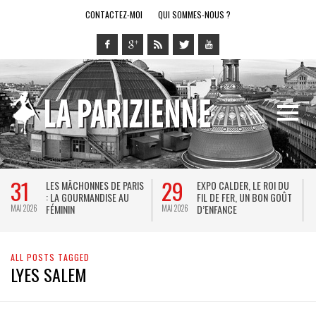
CONTACTEZ-MOI
QUI SOMMES-NOUS ?
31
29
LES MÂCHONNES DE PARIS
EXPO CALDER, LE ROI DU
: LA GOURMANDISE AU
FIL DE FER, UN BON GOÛT
FÉMININ
D’ENFANCE
MAI 2026
MAI 2026
M
ALL POSTS TAGGED
LYES SALEM