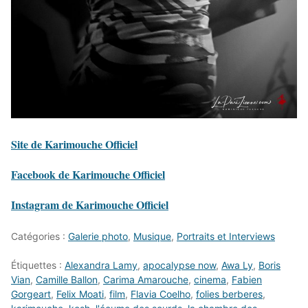
Site de Karimouche Officiel
Facebook de Karimouche Officiel
Instagram de Karimouche Officiel
Catégories :
Galerie photo
,
Musique
,
Portraits et Interviews
Étiquettes :
Alexandra Lamy
,
apocalypse now
,
Awa Ly
,
Boris
Vian
,
Camille Ballon
,
Carima Amarouche
,
cinema
,
Fabien
Gorgeart
,
Felix Moati
,
film
,
Flavia Coelho
,
folies berberes
,