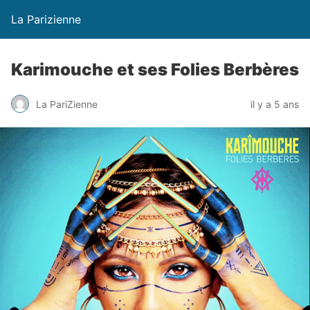
La Parizienne
Karimouche et ses Folies Berbères
La PariZienne
il y a 5 ans