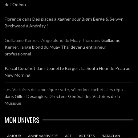
de l’Odéon
Florence
dans
Des places à gagner pour Bjørn Berge & Selwyn
Birchwood à Andrésy !
Guillaume Kerner, l’Ange blond du Muay Thaï
dans
Guillaume
Kerner, l’ange blond du Muay Thaï devenu entraineur
professionnel
Pascal Couzinet
dans
Jeanette Berger : La Soul à Fleur de Peau au
New Morning
Les Victoires de la musique : vote, sélection, cachet... les répo ...
dans
Gilles Desangles, Directeur Général des Victoires de la
Musique
MON UNIVERS
AMOUR
ANNE VASSIVIERE
ART
ARTISTES
BATACLAN