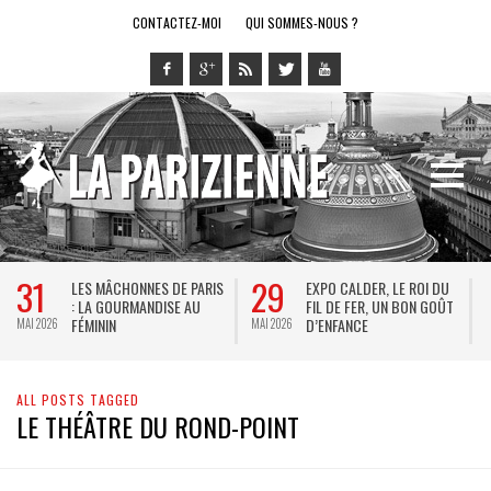
CONTACTEZ-MOI
QUI SOMMES-NOUS ?
31
29
LES MÂCHONNES DE PARIS
EXPO CALDER, LE ROI DU
: LA GOURMANDISE AU
FIL DE FER, UN BON GOÛT
FÉMININ
D’ENFANCE
MAI 2026
MAI 2026
M
ALL POSTS TAGGED
LE THÉÂTRE DU ROND-POINT